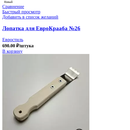
Новый
Сравнение
Быстрый просмотр
Добавить в список желаний
Лопатка для ЕвроКрааба №26
Евростиль
690.00
₽
/штука
В корзину