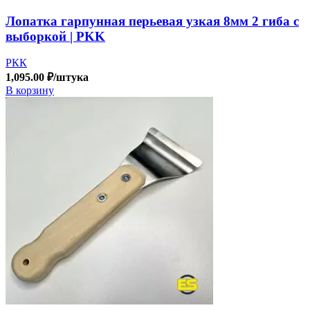
Лопатка гарпунная перьевая узкая 8мм 2 гиба с
выборкой | PKK
РКК
1,095.00
₽
/штука
В корзину