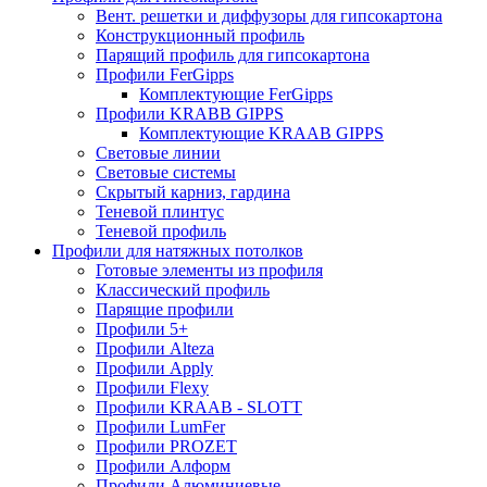
Вент. решетки и диффузоры для гипсокартона
Конструкционный профиль
Парящий профиль для гипсокартона
Профили FerGipps
Комплектующие FerGipps
Профили KRABB GIPPS
Комплектующие KRAAB GIPPS
Световые линии
Световые системы
Скрытый карниз, гардина
Теневой плинтус
Теневой профиль
Профили для натяжных потолков
Готовые элементы из профиля
Классический профиль
Парящие профили
Профили 5+
Профили Alteza
Профили Apply
Профили Flexy
Профили KRAAB - SLOTT
Профили LumFer
Профили PROZET
Профили Алформ
Профили Алюминиевые