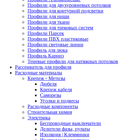
Профили для двухуровневых потолков
Профили для контурной подсветки
Профили для ниши
Профили для ткани
Профили для трековых систем
Профили Парсек
Профили ПВХ пластиковые
Профили световые линии
Профиль для люка
Профиль Карниз
Теневые профили для натяжных потолков
Рассеиватель для профиля
Расходные материалы
Крепеж ◦ Метизы
Дюбеля
Крепеж кабеля
Саморезы
Уголки и подвесы
Расходные компоненты
Строительная химия
Электрика
Беспроводные выключатели
Делители фазы, пульты
Изоляция | Клеммники