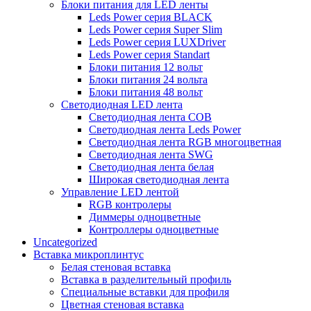
Блоки питания для LED ленты
Leds Power cерия BLACK
Leds Power cерия Super Slim
Leds Power серия LUXDriver
Leds Power серия Standart
Блоки питания 12 вольт
Блоки питания 24 вольта
Блоки питания 48 вольт
Светодиодная LED лента
Светодиодная лента COB
Светодиодная лента Leds Power
Светодиодная лента RGB многоцветная
Светодиодная лента SWG
Светодиодная лента белая
Широкая светодиодная лента
Управление LED лентой
RGB контролеры
Диммеры одноцветные
Контроллеры одноцветные
Uncategorized
Вставка микроплинтус
Белая стеновая вставка
Вставка в разделительный профиль
Специальные вставки для профиля
Цветная стеновая вставка