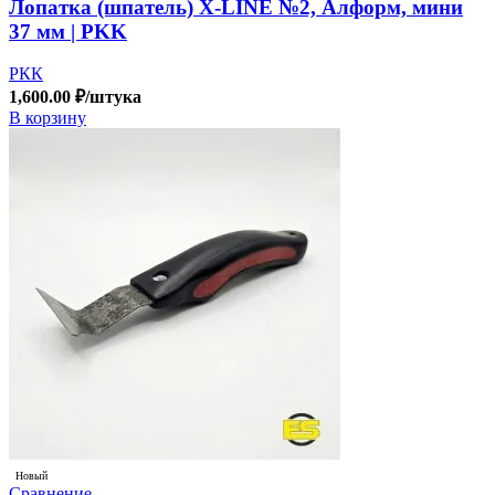
Лопатка (шпатель) X-LINE №2, Алформ, мини
37 мм | PKK
РКК
1,600.00
₽
/штука
В корзину
Новый
Сравнение