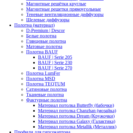
Магнитные решётки круглые
Магнитные решетки прямоугольные
Теневые вентиляционные диффузоры
Щелевые диффузоры
Полотна (материал)
D-Premium | Descor
Белые полотна
Глянцевые полотна
Матовые полотна
Полотна BAUF
BAUF | Serie 205
BAUF | Serie 230
BAUF | Serie 270
Полотна LumFer
Полотна MSD
Полотна TEQTUM
Сатиновые полотна
Тканевые полотна
Фактурные полотна
Материал потолка Butterfly (бабочки)
Материал потолка Chanzhan (мозайка)
Материал потолка Dream (Кружочки)
Материал потолка Galaxy (Галактика)
Материал потолка Metallik (Металлик)
Профили для гипсокартона