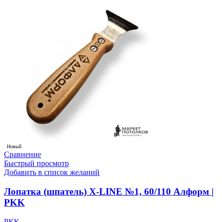
Новый
Сравнение
Быстрый просмотр
Добавить в список желаний
Лопатка (шпатель) X-LINE №1, 60/110 Алформ |
PKK
РКК