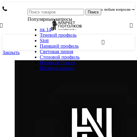
по любым вопросам ➞
Поиск
Популярные запросы
пк 14
Теневой профиль
Slott
Парящий профиль
Световая линия
Закрыть
Стеновой профиль
Профили Парсек
Профиль карниз