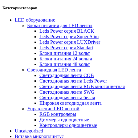
Категории товаров
LED оборудование
Блоки питания для LED ленты
Leds Power cерия BLACK
Leds Power cерия Super Slim
Leds Power серия LUXDriver
Leds Power серия Standart
Блоки питания 12 вольт
Блоки питания 24 вольта
Блоки питания 48 вольт
Светодиодная LED лента
Светодиодная лента COB
Светодиодная лента Leds Power
Светодиодная лента RGB многоцветная
Светодиодная лента SWG
Светодиодная лента белая
Широкая светодиодная лента
Управление LED лентой
RGB контролеры
Диммеры одноцветные
Контроллеры одноцветные
Uncategorized
Вставка микроплинтус