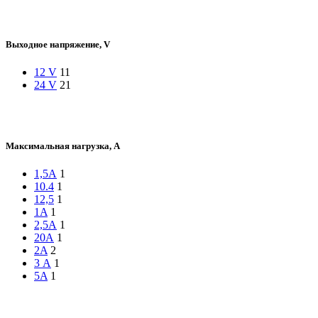
Выходное напряжение, V
12 V
11
24 V
21
Максимальная нагрузка, A
1,5А
1
10.4
1
12,5
1
1A
1
2,5А
1
20А
1
2A
2
3 А
1
5A
1