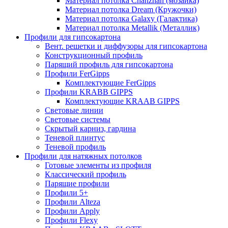
Материал потолка Chanzhan (мозайка)
Материал потолка Dream (Кружочки)
Материал потолка Galaxy (Галактика)
Материал потолка Metallik (Металлик)
Профили для гипсокартона
Вент. решетки и диффузоры для гипсокартона
Конструкционный профиль
Парящий профиль для гипсокартона
Профили FerGipps
Комплектующие FerGipps
Профили KRABB GIPPS
Комплектующие KRAAB GIPPS
Световые линии
Световые системы
Скрытый карниз, гардина
Теневой плинтус
Теневой профиль
Профили для натяжных потолков
Готовые элементы из профиля
Классический профиль
Парящие профили
Профили 5+
Профили Alteza
Профили Apply
Профили Flexy