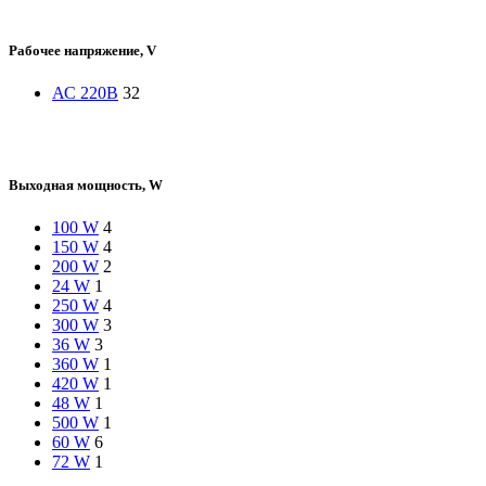
Рабочее напряжение, V
АС 220В
32
Выходная мощность, W
100 W
4
150 W
4
200 W
2
24 W
1
250 W
4
300 W
3
36 W
3
360 W
1
420 W
1
48 W
1
500 W
1
60 W
6
72 W
1