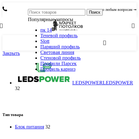
по любым вопросам ➞
Поиск
Популярные запросы
пк 14
Теневой профиль
Slott
Парящий профиль
Световая линия
Закрыть
Стеновой профиль
Профили Парсек
Профиль карниз
LEDSPOWER
LEDSPOWER
32
Тип товара
Блок питания
32