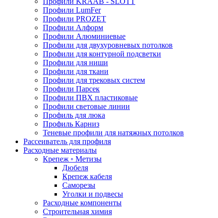
Профили KRAAB - SLOTT
Профили LumFer
Профили PROZET
Профили Алформ
Профили Алюминиевые
Профили для двухуровневых потолков
Профили для контурной подсветки
Профили для ниши
Профили для ткани
Профили для трековых систем
Профили Парсек
Профили ПВХ пластиковые
Профили световые линии
Профиль для люка
Профиль Карниз
Теневые профили для натяжных потолков
Рассеиватель для профиля
Расходные материалы
Крепеж ◦ Метизы
Дюбеля
Крепеж кабеля
Саморезы
Уголки и подвесы
Расходные компоненты
Строительная химия