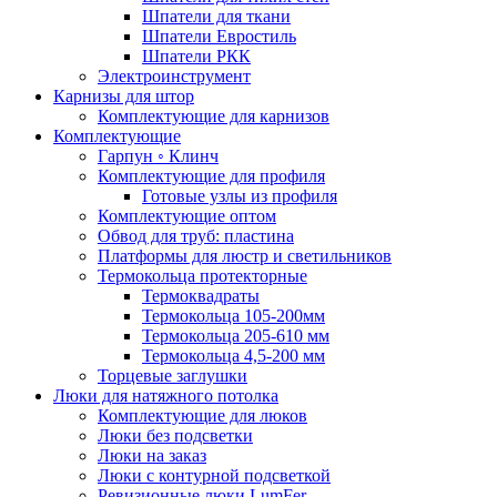
Шпатели для ткани
Шпатели Евростиль
Шпатели РКК
Электроинструмент
Карнизы для штор
Комплектующие для карнизов
Комплектующие
Гарпун ◦ Клинч
Комплектующие для профиля
Готовые узлы из профиля
Комплектующие оптом
Обвод для труб: пластина
Платформы для люстр и светильников
Термокольца протекторные
Термоквадраты
Термокольца 105-200мм
Термокольца 205-610 мм
Термокольца 4,5-200 мм
Торцевые заглушки
Люки для натяжного потолка
Комплектующие для люков
Люки без подсветки
Люки на заказ
Люки с контурной подсветкой
Ревизионные люки LumFer