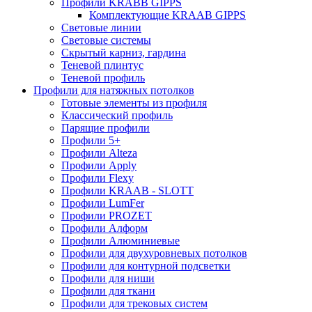
Профили KRABB GIPPS
Комплектующие KRAAB GIPPS
Световые линии
Световые системы
Скрытый карниз, гардина
Теневой плинтус
Теневой профиль
Профили для натяжных потолков
Готовые элементы из профиля
Классический профиль
Парящие профили
Профили 5+
Профили Alteza
Профили Apply
Профили Flexy
Профили KRAAB - SLOTT
Профили LumFer
Профили PROZET
Профили Алформ
Профили Алюминиевые
Профили для двухуровневых потолков
Профили для контурной подсветки
Профили для ниши
Профили для ткани
Профили для трековых систем