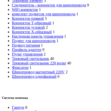
Торцевой элемент
3
Cоединитель - коннектор для шинопровода
9
WiFi конвектор
1
комплект подвесов для шинопровода
1
Коннектор прямой
5
Коннектор Т-образный
1
Коннектор угловой
2
Коннектор Х-образный
1
Настенная панель управления
1
Подвес для шинопроводв
1
Подвод питания
1
Профиль адаптер
9
Пульт управления
2
Трековый светильник
40
Трековый светильник 220 вольт
40
Фиксатор
1
Шинопровод магнитный 220V
2
Шинопровод однофазный
6
Система монтажа
Гарпун
8