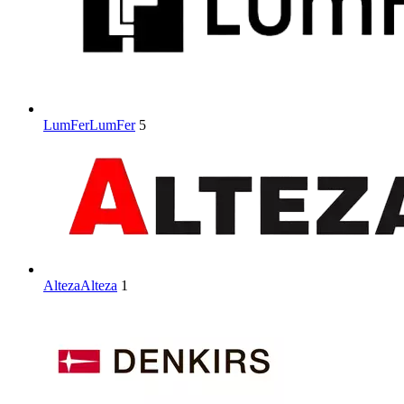
LumFer
LumFer
5
Alteza
Alteza
1