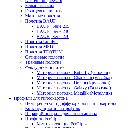
D-Premium | Descor
Белые полотна
Глянцевые полотна
Матовые полотна
Полотна BAUF
BAUF | Serie 205
BAUF | Serie 230
BAUF | Serie 270
Полотна LumFer
Полотна MSD
Полотна TEQTUM
Сатиновые полотна
Тканевые полотна
Фактурные полотна
Материал потолка Butterfly (бабочки)
Материал потолка Chanzhan (мозайка)
Материал потолка Dream (Кружочки)
Материал потолка Galaxy (Галактика)
Материал потолка Metallik (Металлик)
Профили для гипсокартона
Вент. решетки и диффузоры для гипсокартона
Конструкционный профиль
Парящий профиль для гипсокартона
Профили FerGipps
Комплектующие FerGipps