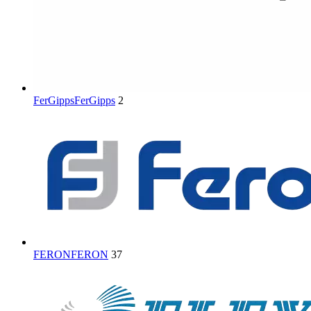
FerGipps
FerGipps
2
FERON
FERON
37