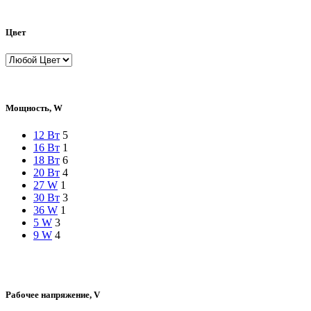
Цвет
Мощность, W
12 Вт
5
16 Вт
1
18 Вт
6
20 Вт
4
27 W
1
30 Вт
3
36 W
1
5 W
3
9 W
4
Рабочее напряжение, V