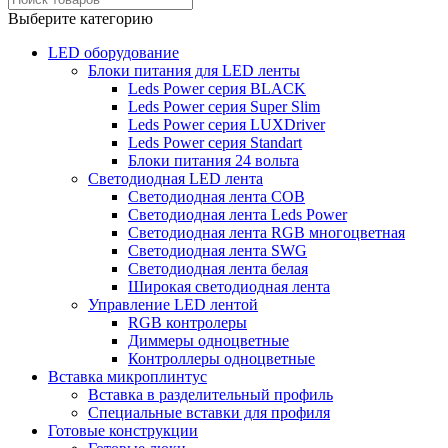
Выберите категорию
LED оборудование
Блоки питания для LED ленты
Leds Power cерия BLACK
Leds Power cерия Super Slim
Leds Power серия LUXDriver
Leds Power серия Standart
Блоки питания 24 вольта
Светодиодная LED лента
Светодиодная лента COB
Светодиодная лента Leds Power
Светодиодная лента RGB многоцветная
Светодиодная лента SWG
Светодиодная лента белая
Широкая светодиодная лента
Управление LED лентой
RGB контролеры
Диммеры одноцветные
Контроллеры одноцветные
Вставка микроплинтус
Вставка в разделительный профиль
Специальные вставки для профиля
Готовые конструкции