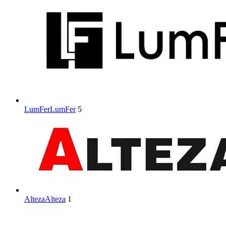
LumFer
LumFer
5
Alteza
Alteza
1