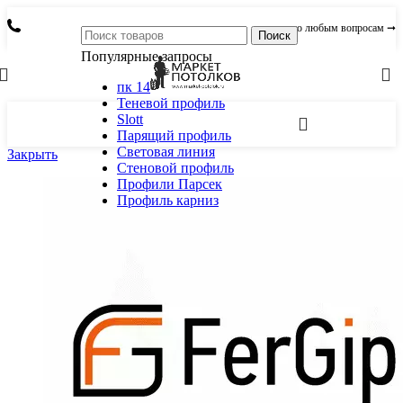
по любым вопросам ➞
Поиск
Популярные запросы
пк 14
Теневой профиль
Slott
Парящий профиль
Световая линия
Закрыть
Стеновой профиль
Профили Парсек
Профиль карниз