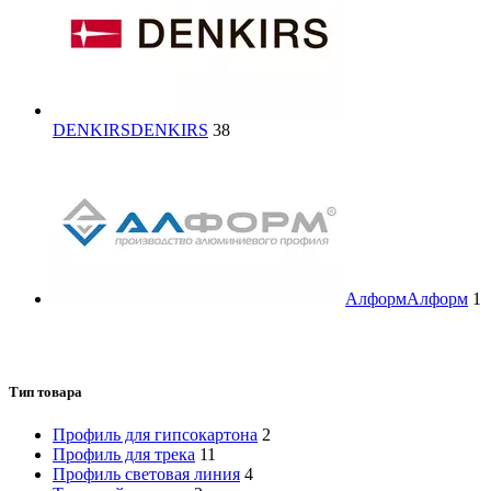
DENKIRS
DENKIRS
38
Алформ
Алформ
1
Тип товара
Профиль для гипсокартона
2
Профиль для трека
11
Профиль световая линия
4