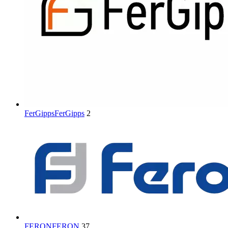
FerGipps
FerGipps
2
FERON
FERON
37