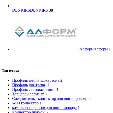
DENKIRS
DENKIRS
38
Алформ
Алформ
1
Тип товара
Профиль для гипсокартона
2
Профиль для трека
11
Профиль световая линия
4
Торцевой элемент
3
Cоединитель - коннектор для шинопровода
9
WiFi конвектор
1
комплект подвесов для шинопровода
1
Коннектор прямой
5