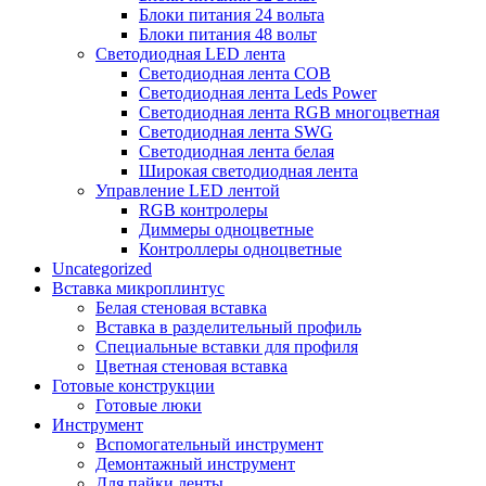
Блоки питания 24 вольта
Блоки питания 48 вольт
Светодиодная LED лента
Светодиодная лента COB
Светодиодная лента Leds Power
Светодиодная лента RGB многоцветная
Светодиодная лента SWG
Светодиодная лента белая
Широкая светодиодная лента
Управление LED лентой
RGB контролеры
Диммеры одноцветные
Контроллеры одноцветные
Uncategorized
Вставка микроплинтус
Белая стеновая вставка
Вставка в разделительный профиль
Специальные вставки для профиля
Цветная стеновая вставка
Готовые конструкции
Готовые люки
Инструмент
Вспомогательный инструмент
Демонтажный инструмент
Для пайки ленты