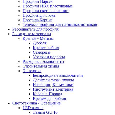
Профили Парсек
Профили ПВХ пластиковые
Профили световые линии
Профиль для люка
Профиль Карниз
Теневые профили для натяжных потолков
Рассеиватель для профиля
Расходные материалы
Крепеж ◦ Метизы
Дюбеля
Крепеж кабеля
Саморезы
Уголки и подвесы
Расходные компоненты
Строительная химия
Электрика
Беспроводные выключатели
Делители фазы, пульты
Изоляция | Клеммники
Инструмент электрика
Кабель ◦ Провод
Крепеж для кабеля
Светотехника ◦ Освещение
LED лампы
Лампы GU 10