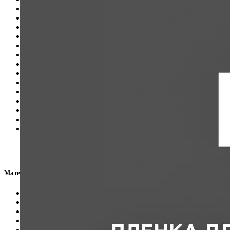
Комплектующие для малярных работ
1
Магнитная решетка для гкл
4
Магнитная решетка для натяжного потолка
4
Ниша для ГКЛ
1
Однорядный карниз
2
Парящий профиль для гкл
3
Паста для стыков
1
Плавающая вставка
2
Плинтус для пола
5
Профиль ниша
6
Светильник для ГКЛ
2
Соединитель для профиля
1
Теневой профиль для ГКЛ
9
Щелевой диффузор
2
Материал
ALU
51
Карбонат
2
ПВХ
5
Пластик
1
Сталь
1