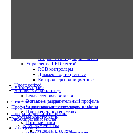
Leds Power серия Standart
Блоки питания 12 вольт
Блоки питания 24 вольта
Блоки питания 48 вольт
Светодиодная LED лента
Светодиодная лента COB
Светодиодная лента Leds Power
Светодиодная лента RGB многоцветная
Светодиодная лента SWG
Светодиодная лента белая
Широкая светодиодная лента
Управление LED лентой
RGB контролеры
Диммеры одноцветные
Контроллеры одноцветные
Uncategorized
Смотреть прайс
Вставка микроплинтус
Белая стеновая вставка
Вставка в разделительный профиль
Стоимость полотна
Прайс
Специальные вставки для профиля
Профили для натяжных потолков
Цветная стеновая вставка
Профили для гипсокартона
Готовые конструкции
Расходные материалы
Готовые люки
Крепеж ◦ Метизы
Инструмент
Уголки и подвесы