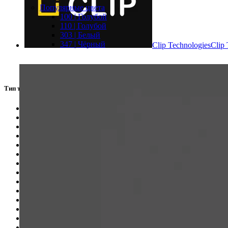
Популярные цвета
100 | Голубой
110 | Голубой
303 | Белый
347 | Чёрный
Clip Technologies
Clip 
Тип товара
Крючок для штор
2
Парящий профиль
8
Профиль для гипсокартона
51
Профиль для подсветки
1
Профиль карниз
6
Профиль световая линия
1
Рассеиватель
6
Теневой профиль
13
Торцевой элемент
7
Бегунок для штор
2
Безрамный светильник
2
Вентиляционный профиль
2
Диффузор для ГКЛ
4
Закладная для датчика ГКЛ
6