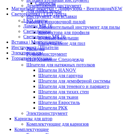
Вспомогательный инструмент
Саморезы
Демонтажный инструмент
Магнитные решетки ◦ Диффузоры ◦ Вентиляция
NEW
Для пайки ленты
Светотехника | LED Лента
Инструмент для вставки
LED лампы
Работа с торцовочной пилой
Лампы MR 16
Дополнительный инструмент для пилы
Светильники
Кондуктора для профиля
Светильники MR 16
Нулевые вкладыши
Вставка | Микроплинтус
Пылеудаление для пил
Инструмент | Шпатели
Расходка
Электротовары
Ручной инструмент
Торцевые заглушки
СИЗ Хранение Спецодежда
Шпатели для натяжных потолков
Шпатели HANOV
Шпатели для гарпуна
Шпатели для демпферной системы
Шпатели для теневого и парящего
Шпатели для тихих стен
Шпатели для ткани
Шпатели Евростиль
Шпатели РКК
Электроинструмент
Карнизы для штор
Комплектующие для карнизов
Комплектующие