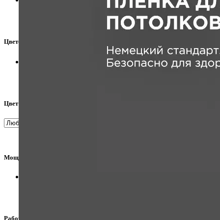
Цветовая температура, K
4000-4500к
4000-4500к
2
Цвет
Мощность, W
7 Вт
2
Рабочее напряжение, V