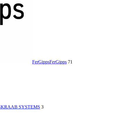
FerGipps
FerGipps
71
S
KRAAB SYSTEMS
3