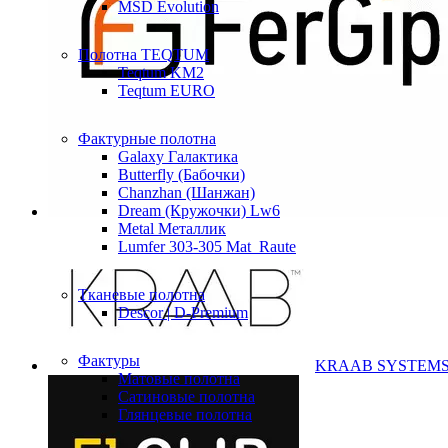
MSD Evolution
Полотна TEQTUM
Teqtum KM2
Teqtum EURO
Фактурные полотна
Galaxy Галактика
Butterfly (Бабочки)
Chanzhan (Шанжан)
Dream (Кружочки) Lw6
Metal Металлик
Lumfer 303-305 Mat_Raute
Тканевые полотна
Descor | D-Premium
Фактуры
KRAAB SYSTEM
Матовые полотна
Сатиновые полотна
Глянцевые полотна