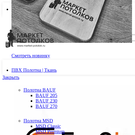
ДОСТАВКА И ОПЛАТА
Комплектующие для натяжных потолков
Новинка! Магнитная решетка для б
Смотреть новинку
ПВХ Полотна | Ткань
Закрыть
Полотна BAUF
BAUF 205
BAUF 230
BAUF 270
Полотна MSD
MSD Classic
MSD Premium