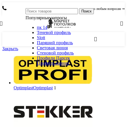
по любым вопросам ➞
Поиск
Популярные запросы
пк 14
Теневой профиль
Slott
Парящий профиль
Световая линия
Закрыть
Стеновой профиль
Профили Парсек
Профиль карниз
Optimplast
Optimplast
1