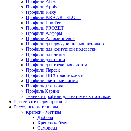
Профили Alteza
Профили Apply
Профили Flexy
Профили KRAAB - SLOTT
Профили LumFer
Профили PROZET
Профили Алформ
Профили Алюминиевые
Профили для двухуровневых потолков
Профили для контурной подсветки
Профили для ниши
Профили для ткани
Профили для трековых систем
Профили Парсек
Профили ПВХ пластиковые
Профили световые линии
Профиль для люка
Профиль Карниз
Теневые профили для натяжных потолков
Рассеиватель для профиля
Расходные материалы
Крепеж ◦ Метизы
Дюбеля
Крепеж кабеля
Саморезы