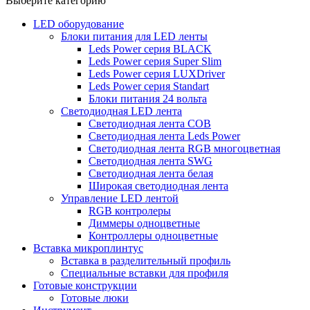
Выберите категорию
LED оборудование
Блоки питания для LED ленты
Leds Power cерия BLACK
Leds Power cерия Super Slim
Leds Power серия LUXDriver
Leds Power серия Standart
Блоки питания 24 вольта
Светодиодная LED лента
Светодиодная лента COB
Светодиодная лента Leds Power
Светодиодная лента RGB многоцветная
Светодиодная лента SWG
Светодиодная лента белая
Широкая светодиодная лента
Управление LED лентой
RGB контролеры
Диммеры одноцветные
Контроллеры одноцветные
Вставка микроплинтус
Вставка в разделительный профиль
Специальные вставки для профиля
Готовые конструкции
Готовые люки