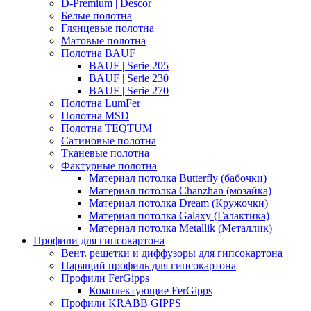
D-Premium | Descor
Белые полотна
Глянцевые полотна
Матовые полотна
Полотна BAUF
BAUF | Serie 205
BAUF | Serie 230
BAUF | Serie 270
Полотна LumFer
Полотна MSD
Полотна TEQTUM
Сатиновые полотна
Тканевые полотна
Фактурные полотна
Материал потолка Butterfly (бабочки)
Материал потолка Chanzhan (мозайка)
Материал потолка Dream (Кружочки)
Материал потолка Galaxy (Галактика)
Материал потолка Metallik (Металлик)
Профили для гипсокартона
Вент. решетки и диффузоры для гипсокартона
Парящий профиль для гипсокартона
Профили FerGipps
Комплектующие FerGipps
Профили KRABB GIPPS