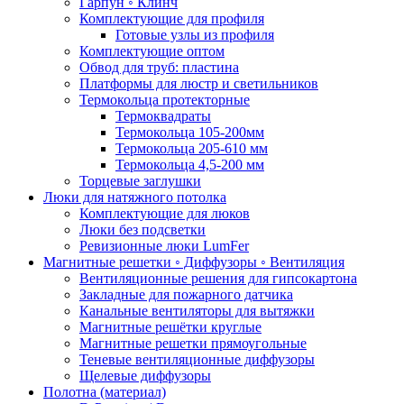
Гарпун ◦ Клинч
Комплектующие для профиля
Готовые узлы из профиля
Комплектующие оптом
Обвод для труб: пластина
Платформы для люстр и светильников
Термокольца протекторные
Термоквадраты
Термокольца 105-200мм
Термокольца 205-610 мм
Термокольца 4,5-200 мм
Торцевые заглушки
Люки для натяжного потолка
Комплектующие для люков
Люки без подсветки
Ревизионные люки LumFer
Магнитные решетки ◦ Диффузоры ◦ Вентиляция
Вентиляционные решения для гипсокартона
Закладные для пожарного датчика
Канальные вентиляторы для вытяжки
Магнитные решётки круглые
Магнитные решетки прямоугольные
Теневые вентиляционные диффузоры
Щелевые диффузоры
Полотна (материал)