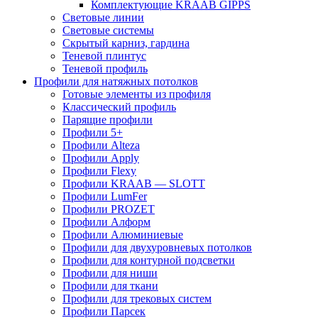
Комплектующие KRAAB GIPPS
Световые линии
Световые системы
Скрытый карниз, гардина
Теневой плинтус
Теневой профиль
Профили для натяжных потолков
Готовые элементы из профиля
Классический профиль
Парящие профили
Профили 5+
Профили Alteza
Профили Apply
Профили Flexy
Профили KRAAB — SLOTT
Профили LumFer
Профили PROZET
Профили Алформ
Профили Алюминиевые
Профили для двухуровневых потолков
Профили для контурной подсветки
Профили для ниши
Профили для ткани
Профили для трековых систем
Профили Парсек