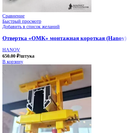
Сравнение
Быстрый просмотр
Добавить в список желаний
Отвертка «ОМК» монтажная короткая (Hanov)
HANOV
650.00
₽
/штука
В корзину