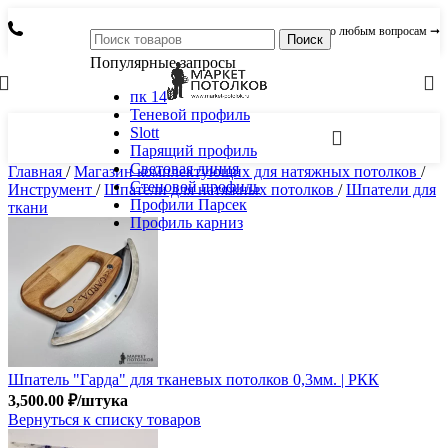
по любым вопросам ➞
Поиск
Популярные запросы
пк 14
Теневой профиль
Slott
Парящий профиль
Световая линия
Главная
/
Магазин комплектующих для натяжных потолков
/
Стеновой профиль
Инструмент
/
Шпатели для натяжных потолков
/
Шпатели для
Профили Парсек
ткани
Профиль карниз
Шпатель "Гарда" для тканевых потолков 0,3мм. | РКК
3,500.00
₽
/штука
Вернуться к списку товаров