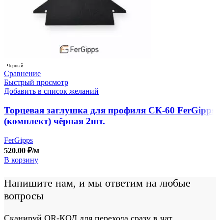
Чёрный
Сравнение
Быстрый просмотр
Добавить в список желаний
Торцевая заглушка для профиля СК-60 FerGipps
(комплект) чёрная 2шт.
FerGipps
520.00
₽
/м
В корзину
Напишите нам, и мы ответим на любые
вопросы
Сканируй QR-КОД для перехода сразу в чат