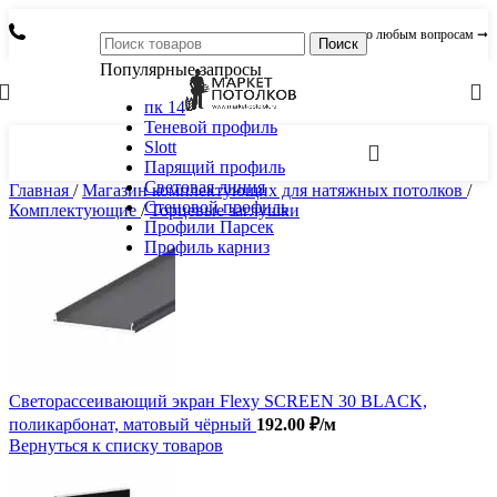
по любым вопросам ➞
Поиск
Популярные запросы
пк 14
Теневой профиль
Slott
Парящий профиль
Световая линия
Главная
/
Магазин комплектующих для натяжных потолков
/
Стеновой профиль
Комплектующие
/
Торцевые заглушки
Профили Парсек
Профиль карниз
Светорассеивающий экран Flexy SCREEN 30 BLACK,
поликарбонат, матовый чёрный
192.00
₽
/м
Вернуться к списку товаров