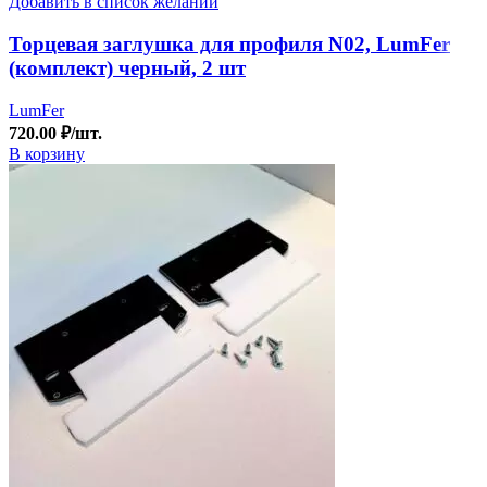
Добавить в список желаний
Торцевая заглушка для профиля N02, LumFer
(комплект) черный, 2 шт
LumFer
720.00
₽
/шт.
В корзину