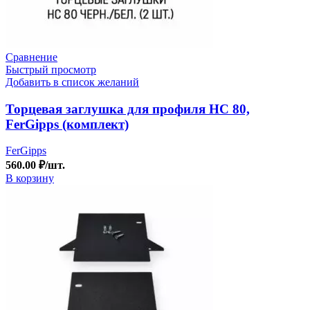
Сравнение
Быстрый просмотр
Добавить в список желаний
Торцевая заглушка для профиля НС 80,
FerGipps (комплект)
FerGipps
560.00
₽
/шт.
В корзину