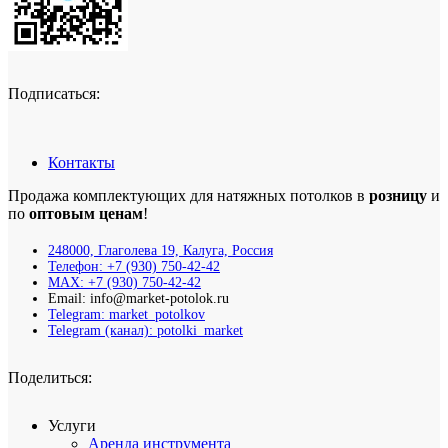
Подписаться:
Контакты
Продажа комплектующих для натяжных потолков в
розницу
и
по
оптовым ценам
!
248000, Глаголева 19, Калуга, Россия
Телефон: +7 (930) 750-42-42
MAX: +7 (930) 750-42-42
Email: info@market-potolok.ru
Telegram: market_potolkov
Telegram (канал): potolki_market
Поделиться:
Услуги
Аренда инструмента