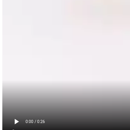
В комплекте: саморезы, магниты, страховочный тросик, сетка.
Диаметр видимой части 170мм.
Габариты 203х203х80мм.
С этим товаром смотрят:
Вентиляционные решетки и диффузоры серии
Clip Blend
Белый