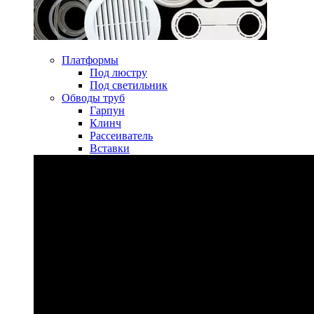
Платформы
Под люстру
Под светильник
Обводы труб
Гарпун
Клинч
Рассеиватель
Вставки