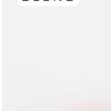
серия Clip Blend
Закладная для пожарного датчика в
натяжной потолок
Комплект закладной пожарного датчика для натяжных
потолков (ткань/ПВХ) белый, тип решетки Y.
Корпус — ABS пластик. Вставка, экран с рисунком — металл.