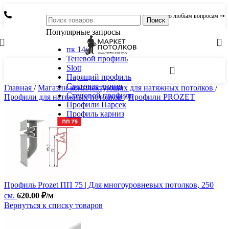
по любым вопросам ➞
Поиск
Популярные запросы
пк 14
Теневой профиль
Slott
Парящий профиль
Световая линия
Главная
/
Магазин комплектующих для натяжных потолков
/
Стеновой профиль
Профили для натяжных потолков
/
Профили PROZET
Профили Парсек
Профиль карниз
Профиль Prozet ПП 75 | Для многоуровневых потолков, 250
см.
620.00
₽
/м
Вернуться к списку товаров