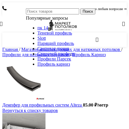
по любым вопросам ➞
Поиск
Популярные запросы
пк 14
Теневой профиль
Slott
Парящий профиль
Световая линия
Главная
/
Магазин комплектующих для натяжных потолков
/
Стеновой профиль
Профили для натяжных потолков
/
Профиль Карниз
Профили Парсек
Профиль карниз
Демпфер для профильных систем Alteza
85.00
₽
/метр
Вернуться к списку товаров