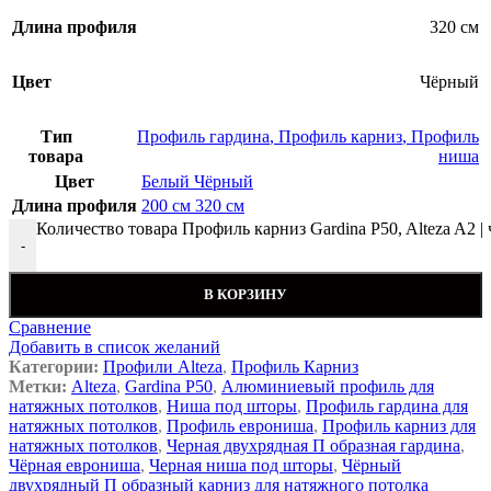
Длина профиля
320 см
Цвет
Чёрный
Тип
Профиль гардина
,
Профиль карниз
,
Профиль
товара
ниша
Цвет
Белый
Чёрный
Длина профиля
200 см
320 см
Количество товара Профиль карниз Gardina P50, Alteza A2 |
-
В КОРЗИНУ
Сравнение
Добавить в список желаний
Категории:
Профили Alteza
,
Профиль Карниз
Метки:
Alteza
,
Gardina P50
,
Алюминиевый профиль для
натяжных потолков
,
Ниша под шторы
,
Профиль гардина для
натяжных потолков
,
Профиль еврониша
,
Профиль карниз для
натяжных потолков
,
Черная двухрядная П образная гардина
,
Чёрная еврониша
,
Черная ниша под шторы
,
Чёрный
двухрядный П образный карниз для натяжного потолка