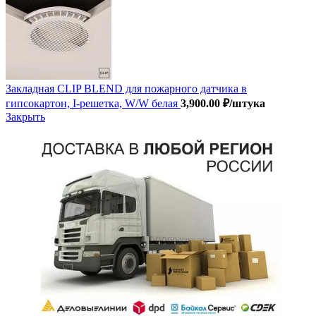
Закладная CLIP BLEND для пожарного датчика в
гипсокартон, I-решетка, W/W белая
3,900.00
₽
/штука
Закрыть