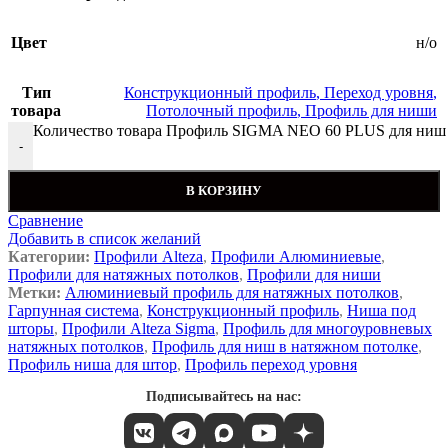
Цвет
н/о
Тип
Конструкционный профиль
,
Переход уровня
,
товара
Потолочный профиль
,
Профиль для ниши
Количество товара Профиль SIGMA NEO 60 PLUS для ниш и 
-
В КОРЗИНУ
Сравнение
Добавить в список желаний
Категории:
Профили Alteza
,
Профили Алюминиевые
,
Профили для натяжных потолков
,
Профили для ниши
Метки:
Алюминиевый профиль для натяжных потолков
,
Гарпунная система
,
Конструкционный профиль
,
Ниша под
шторы
,
Профили Alteza Sigma
,
Профиль для многоуровневых
натяжных потолков
,
Профиль для ниш в натяжном потолке
,
Профиль ниша для штор
,
Профиль переход уровня
Подписывайтесь на нас: