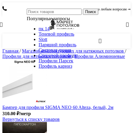
по любым вопросам ➞
Поиск
Популярные запросы
пк 14
Теневой профиль
Slott
Парящий профиль
Световая линия
Главная
/
Магазин комплектующих для натяжных потолков
/
Стеновой профиль
Профили для натяжных потолков
/
Профили Алюминиевые
Профили Парсек
Профиль карниз
Бампер для профиля SIGMA NEO 60 Alteza, белый, 2м
310.00
₽
/метр
Вернуться к списку товаров