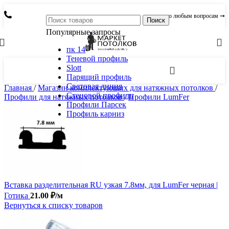
по любым вопросам ➞
Поиск
Популярные запросы
пк 14
Теневой профиль
Slott
Парящий профиль
Световая линия
Главная
/
Магазин комплектующих для натяжных потолков
/
Стеновой профиль
Профили для натяжных потолков
/
Профили LumFer
Профили Парсек
Профиль карниз
Вставка разделительная RU узкая 7.8мм, для LumFer черная |
Готика
21.00
₽
/м
Вернуться к списку товаров