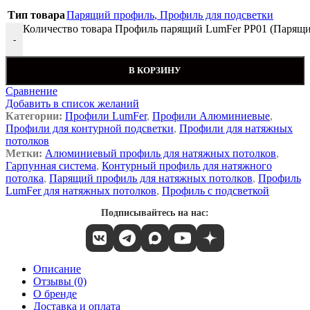
Тип товара
Парящий профиль
,
Профиль для подсветки
Количество товара Профиль парящий LumFer PP01 (Парящи
-
В КОРЗИНУ
Сравнение
Добавить в список желаний
Категории:
Профили LumFer
,
Профили Алюминиевые
,
Профили для контурной подсветки
,
Профили для натяжных
потолков
Метки:
Алюминиевый профиль для натяжных потолков
,
Гарпунная система
,
Контурный профиль для натяжного
потолка
,
Парящий профиль для натяжных потолков
,
Профиль
LumFer для натяжных потолков
,
Профиль с подсветкой
Подписывайтесь на нас:
Описание
Отзывы (0)
О бренде
Доставка и оплата