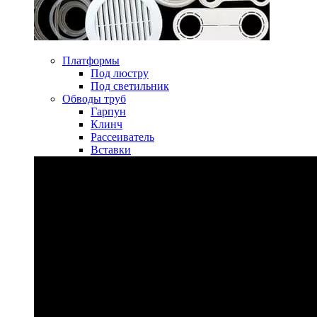
Платформы
Под люстру
Под светильник
Обводы труб
Гарпун
Клинч
Рассеиватель
Вставки