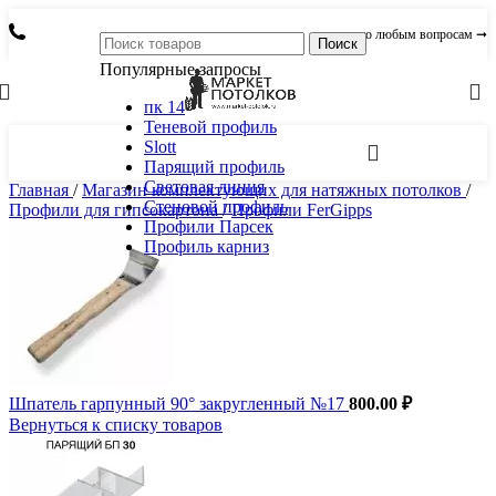
по любым вопросам ➞
Поиск
Популярные запросы
пк 14
Теневой профиль
Slott
Парящий профиль
Световая линия
Главная
/
Магазин комплектующих для натяжных потолков
/
Стеновой профиль
Профили для гипсокартона
/
Профили FerGipps
Профили Парсек
Профиль карниз
Шпатель гарпунный 90° закругленный №17
800.00
₽
Вернуться к списку товаров