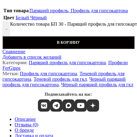
Тип товара
Парящий профиль
,
Профиль для гипсокартона
Цвет
Белый
Чёрный
Количество товара БП 30 - Парящий профиль для гипсокарт
-
В КОРЗИНУ
Сравнение
Добавить в список желаний
Категории:
Парящий профиль для гипсокартона
,
Профили
FerGipps
Метки:
Профиль для гипсокартона
,
Теневой профиль для
гипсокартона
,
Теневой профиль для гкл
,
Черный парящий
профиль для гипсокартона
,
Чёрный парящий профиль для гкл
Подписывайтесь на нас:
Описание
Отзывы (0)
О бренде
Доставка и оплата