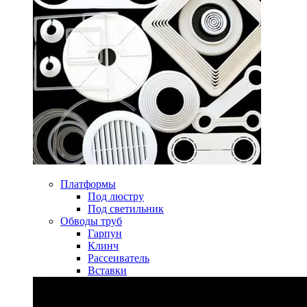
Платформы
Под люстру
Под светильник
Обводы труб
Гарпун
Клинч
Рассеиватель
Вставки