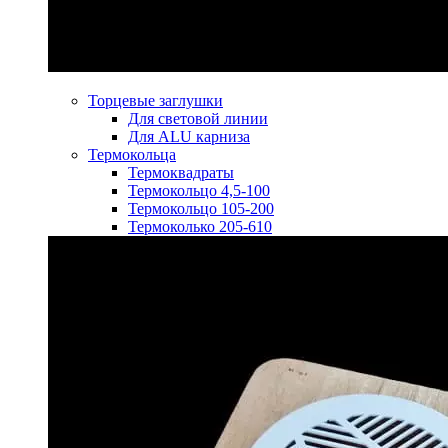
Торцевые заглушки
Для световой линии
Для ALU карниза
Термокольца
Термоквадраты
Термокольцо 4,5-100
Термокольцо 105-200
Термоколько 205-610