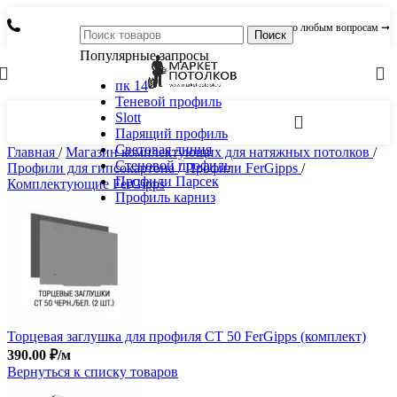
по любым вопросам ➞
Поиск
Популярные запросы
пк 14
Теневой профиль
Slott
Парящий профиль
Световая линия
Главная
/
Магазин комплектующих для натяжных потолков
/
Стеновой профиль
Профили для гипсокартона
/
Профили FerGipps
/
Профили Парсек
Комплектующие FerGipps
Профиль карниз
Торцевая заглушка для профиля СТ 50 FerGipps (комплект)
390.00
₽
/м
Вернуться к списку товаров