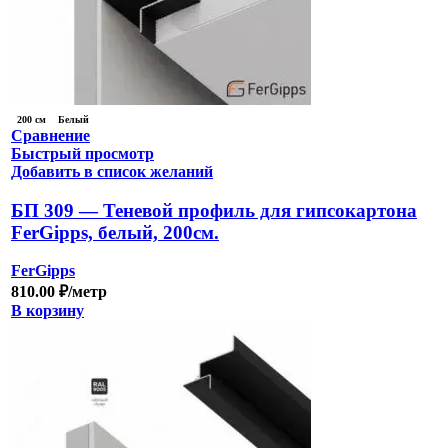
200 см
Белый
Сравнение
Быстрый просмотр
Добавить в список желаний
БП 309 — Теневой профиль для гипсокартона
FerGipps, белый, 200см.
FerGipps
810.00
₽
/метр
В корзину