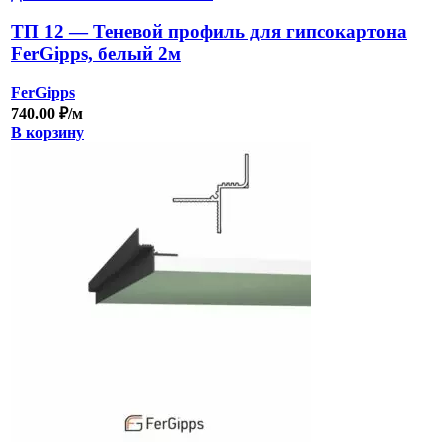
ТП 12 — Теневой профиль для гипсокартона
FerGipps, белый 2м
FerGipps
740.00
₽
/м
В корзину