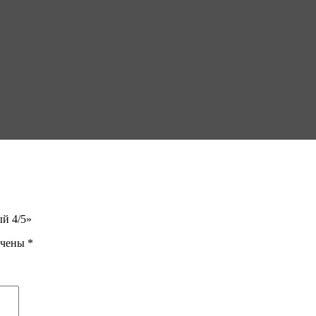
ый 4/5»
ечены
*