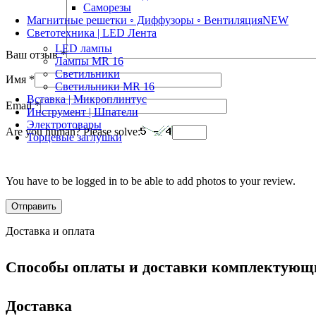
Саморезы
Магнитные решетки ◦ Диффузоры ◦ Вентиляция
NEW
Светотехника | LED Лента
LED лампы
Ваш отзыв
*
Лампы MR 16
Светильники
Имя
*
Светильники MR 16
Вставка | Микроплинтус
Email
*
Инструмент | Шпатели
Электротовары
Are you human? Please solve:
Торцевые заглушки
You have to be logged in to be able to add photos to your review.
Доставка и оплата
Способы оплаты и доставки комплектующи
Доставка