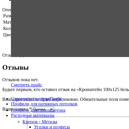
Описание
Размер
125х100
Материал
Сталь
Количество в упаковке
24 штук
Цвет
Белый
Отзывы (0)
Отзывы
Отзывов пока нет.
Смотреть прайс
Будьте первым, кто оставил отзыв на «Кронштейн 100х125 бел
Стоимость полотна
Прайс
Ваш адрес email не будет опубликован.
Обязательные поля пом
Профили для натяжных потолков
Ваша оценка
*
Профили для гипсокартона
Расходные материалы
Крепеж ◦ Метизы
Уголки и подвесы