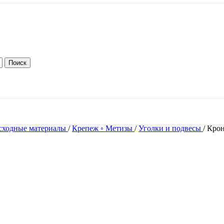
Поиск
локи питания
сходные материалы
/
Крепеж ◦ Метизы
/
Уголки и подвесы
/
Крон