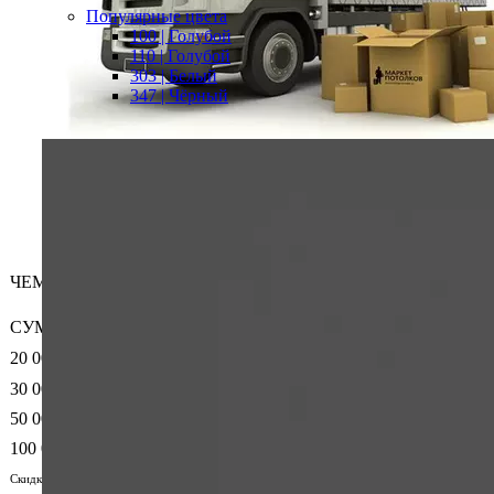
Популярные цвета
100 | Голубой
110 | Голубой
303 | Белый
347 | Чёрный
ЧЕМ БОЛЬШЕ — ТЕМ ВЫГОДНЕЕ!
СУММА ЗАКАЗА
20 000
30 000
50 000
100 000
Скидку выставляет менеджер индивидуально в счете, для получения подарка напишите о