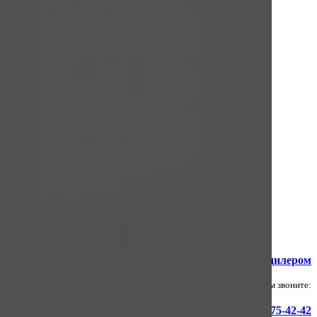
Стать дилером
По всем вопросам звоните:
+7(4842)75-42-42