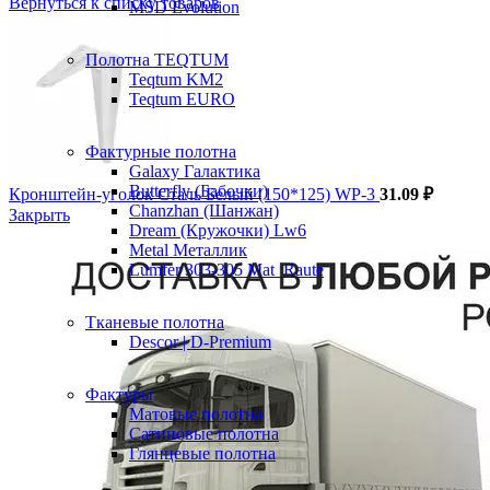
Вернуться к списку товаров
MSD Evolution
Полотна TEQTUM
Teqtum KM2
Teqtum EURO
Фактурные полотна
Galaxy Галактика
Butterfly (Бабочки)
Кронштейн-уголок Сталь Белый (150*125) WP-3
31.09
₽
Chanzhan (Шанжан)
Закрыть
Dream (Кружочки) Lw6
Metal Металлик
Lumfer 303-305 Mat_Raute
Тканевые полотна
Descor | D-Premium
Фактуры
Матовые полотна
Сатиновые полотна
Глянцевые полотна