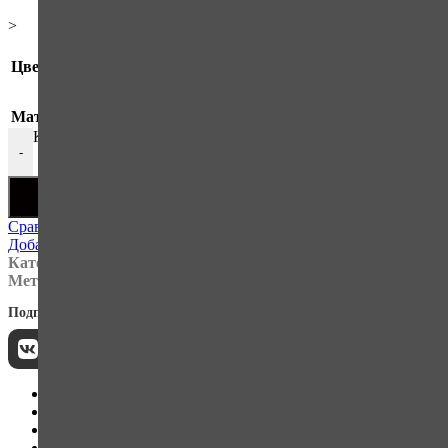
>
Цвет
Белый
Материал
Сталь
Количество товара Кронштейн 100х125 белый 4/5
-
+
Сравнение
Добавить в список желаний
Категории:
Крепеж ◦ Метизы
,
Расходные материалы
,
Уголки и
Метка:
Уголок
Подписывайтесь на нас:
Описание
Отзывы (0)
Доставка и оплата
Наличие