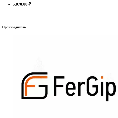
5,070.00
₽
+
Производитель