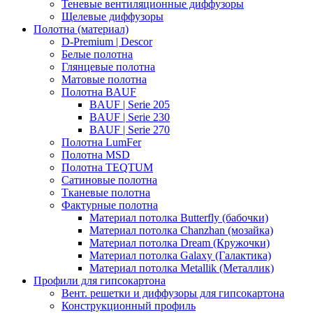
Теневые вентиляционные диффузоры
Щелевые диффузоры
Полотна (материал)
D-Premium | Descor
Белые полотна
Глянцевые полотна
Матовые полотна
Полотна BAUF
BAUF | Serie 205
BAUF | Serie 230
BAUF | Serie 270
Полотна LumFer
Полотна MSD
Полотна TEQTUM
Сатиновые полотна
Тканевые полотна
Фактурные полотна
Материал потолка Butterfly (бабочки)
Материал потолка Chanzhan (мозайка)
Материал потолка Dream (Кружочки)
Материал потолка Galaxy (Галактика)
Материал потолка Metallik (Металлик)
Профили для гипсокартона
Вент. решетки и диффузоры для гипсокартона
Конструкционный профиль