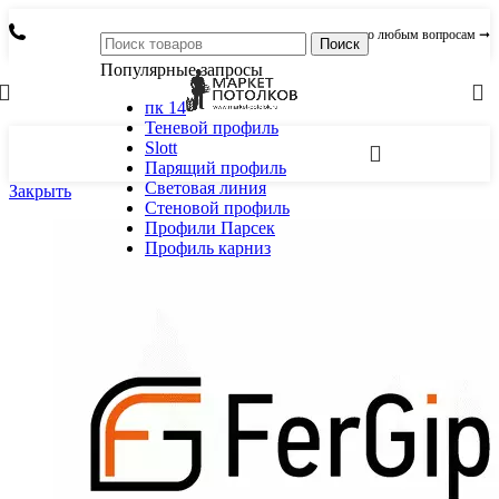
по любым вопросам ➞
Поиск
Популярные запросы
пк 14
Теневой профиль
Slott
Парящий профиль
Световая линия
Закрыть
Стеновой профиль
Профили Парсек
Профиль карниз