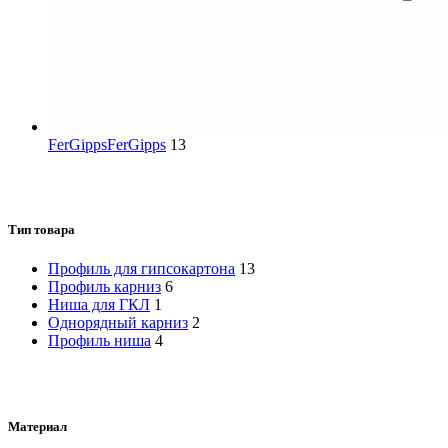
FerGipps
FerGipps
13
Тип товара
Профиль для гипсокартона
13
Профиль карниз
6
Ниша для ГКЛ
1
Однорядный карниз
2
Профиль ниша
4
Материал