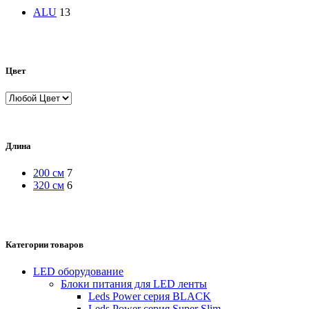
ALU
13
Цвет
Длина
200 см
7
320 см
6
Категории товаров
LED оборудование
Блоки питания для LED ленты
Leds Power cерия BLACK
Leds Power cерия Super Slim