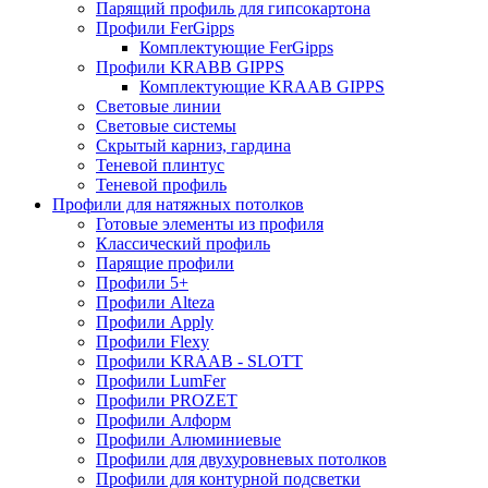
Парящий профиль для гипсокартона
Профили FerGipps
Комплектующие FerGipps
Профили KRABB GIPPS
Комплектующие KRAAB GIPPS
Световые линии
Световые системы
Скрытый карниз, гардина
Теневой плинтус
Теневой профиль
Профили для натяжных потолков
Готовые элементы из профиля
Классический профиль
Парящие профили
Профили 5+
Профили Alteza
Профили Apply
Профили Flexy
Профили KRAAB - SLOTT
Профили LumFer
Профили PROZET
Профили Алформ
Профили Алюминиевые
Профили для двухуровневых потолков
Профили для контурной подсветки