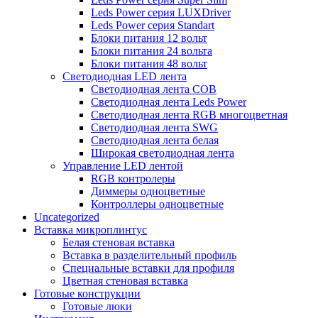
Leds Power серия LUXDriver
Leds Power серия Standart
Блоки питания 12 вольт
Блоки питания 24 вольта
Блоки питания 48 вольт
Светодиодная LED лента
Светодиодная лента COB
Светодиодная лента Leds Power
Светодиодная лента RGB многоцветная
Светодиодная лента SWG
Светодиодная лента белая
Широкая светодиодная лента
Управление LED лентой
RGB контролеры
Диммеры одноцветные
Контроллеры одноцветные
Uncategorized
Вставка микроплинтус
Белая стеновая вставка
Вставка в разделительный профиль
Специальные вставки для профиля
Цветная стеновая вставка
Готовые конструкции
Готовые люки