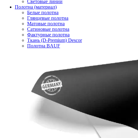
Световые линии
Полотна (материал)
Белые полотна
Глянцевые полотна
Матовые полотна
Сатиновые полотна
Фактурные полотна
Ткань (D-Premium) Descor
Полотна BAUF