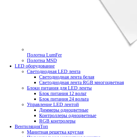
Полотна LumFer
Полотна MSD
LED оборудование
Светодиодная LED лента
Светодиодная лента белая
Светодиодная лента RGB многоцветная
Блоки питания для LED ленты
Блок питания 12 вольт
Блок питания 24 вольта
Управление LED лентой
Диммеры одноцветные
Контроллеры одноцветные
RGB контролеры
Вентиляция
Топ
Манитная решетка круглая