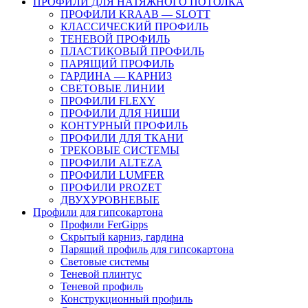
ПРОФИЛИ ДЛЯ НАТЯЖНОГО ПОТОЛКА
ПРОФИЛИ KRAAB — SLOTT
КЛАССИЧЕСКИЙ ПРОФИЛЬ
ТЕНЕВОЙ ПРОФИЛЬ
ПЛАСТИКОВЫЙ ПРОФИЛЬ
ПАРЯЩИЙ ПРОФИЛЬ
ГАРДИНА — КАРНИЗ
СВЕТОВЫЕ ЛИНИИ
ПРОФИЛИ FLEXY
ПРОФИЛИ ДЛЯ НИШИ
КОНТУРНЫЙ ПРОФИЛЬ
ПРОФИЛИ ДЛЯ ТКАНИ
ТРЕКОВЫЕ СИСТЕМЫ
ПРОФИЛИ ALTEZA
ПРОФИЛИ LUMFER
ПРОФИЛИ PROZET
ДВУХУРОВНЕВЫЕ
Профили для гипсокартона
Профили FerGipps
Скрытый карниз, гардина
Парящий профиль для гипсокартона
Световые системы
Теневой плинтус
Теневой профиль
Конструкционный профиль