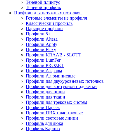
Теневой плинтус
Теневой профиль
Профили для натяжных потолков
Готовые элементы из профиля
Классический профиль
Парящие профили
Профили 5+
Профили Alteza
Профили Apply
Профили Flexy
Профили KRAAB - SLOTT
Профили LumFer
Профили PROZET
Профили Алформ
Профили Алюминиевые
Профили для двухуровневых потолков
Профили для контурной подсветки
Профили для ниши
Профили для ткани
Профили для трековых систем
Профили Парсек
Профили ПВХ пластиковые
Профили световые линии
Профиль для люка
Профиль Карниз