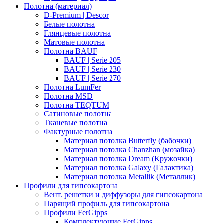
Полотна (материал)
D-Premium | Descor
Белые полотна
Глянцевые полотна
Матовые полотна
Полотна BAUF
BAUF | Serie 205
BAUF | Serie 230
BAUF | Serie 270
Полотна LumFer
Полотна MSD
Полотна TEQTUM
Сатиновые полотна
Тканевые полотна
Фактурные полотна
Материал потолка Butterfly (бабочки)
Материал потолка Chanzhan (мозайка)
Материал потолка Dream (Кружочки)
Материал потолка Galaxy (Галактика)
Материал потолка Metallik (Металлик)
Профили для гипсокартона
Вент. решетки и диффузоры для гипсокартона
Парящий профиль для гипсокартона
Профили FerGipps
Комплектующие FerGipps