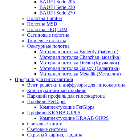
BAUF | Serie 205
BAUF | Serie 230
BAUF | Serie 270
Полотна LumFer
Полотна MSD
Полотна TEQTUM
Сатиновые полотна
Тканевые полотна
Фактурные полотна
Материал потолка Butterfly (бабочки)
Материал потолка Chanzhan (мозайка)
Материал потолка Dream (Кружочки)
Материал потолка Galaxy (Галактика)
Материал потолка Metallik (Металлик)
Профили для гипсокартона
Вент. решетки и диффузоры для гипсокартона
Конструкционный профиль
Парящий профиль для гипсокартона
Профили FerGipps
Комплектующие FerGipps
Профили KRABB GIPPS
Комплектующие KRAAB GIPPS
Световые линии
Световые системы
Скрытый карниз, гардина