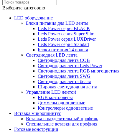
Выберите категорию
LED оборудование
Блоки питания для LED ленты
Leds Power cерия BLACK
Leds Power cерия Super Slim
Leds Power серия LUXDriver
Leds Power серия Standart
Блоки питания 24 вольта
Светодиодная LED лента
Светодиодная лента COB
Светодиодная лента Leds Power
Светодиодная лента RGB многоцветная
Светодиодная лента SWG
Светодиодная лента белая
Широкая светодиодная лента
Управление LED лентой
RGB контролеры
Диммеры одноцветные
Контроллеры одноцветные
Вставка микроплинтус
Вставка в разделительный профиль
Специальные вставки для профиля
Готовые конструкции