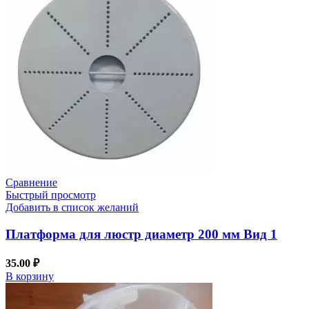
Сравнение
Быстрый просмотр
Добавить в список желаний
Платформа для люстр диаметр 200 мм Вид 1
35.00
₽
В корзину