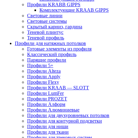
Профили KRABB GIPPS
Комплектующие KRAAB GIPPS
Световые линии
Световые системы
Скрытый карниз, гардина
Теневой плинтус
Теневой профиль
Профили для натяжных потолков
Готовые элементы из профиля
Классический профиль
Парящие профили
Профили 5+
Профили Alteza
Профили Apply
Профили Flexy
Профили KRAAB — SLOTT
Профили LumFer
Профили PROZET
Профили Алформ
Профили Алюминиевые
Профили для двухуровневых потолков
Профили для контурной подсветки
Профили для ниши
Профили для ткани
Профили для трековых систем