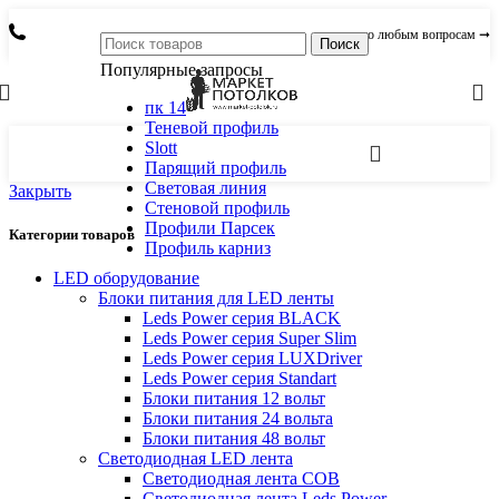
по любым вопросам ➞
Поиск
Популярные запросы
пк 14
Теневой профиль
Slott
Парящий профиль
Световая линия
Закрыть
Стеновой профиль
Профили Парсек
Категории товаров
Профиль карниз
LED оборудование
Блоки питания для LED ленты
Leds Power cерия BLACK
Leds Power cерия Super Slim
Leds Power серия LUXDriver
Leds Power серия Standart
Блоки питания 12 вольт
Блоки питания 24 вольта
Блоки питания 48 вольт
Светодиодная LED лента
Светодиодная лента COB
Светодиодная лента Leds Power