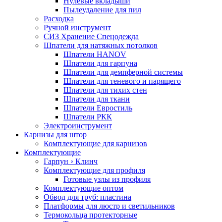
Нулевые вкладыши
Пылеудаление для пил
Расходка
Ручной инструмент
СИЗ Хранение Спецодежда
Шпатели для натяжных потолков
Шпатели HANOV
Шпатели для гарпуна
Шпатели для демпферной системы
Шпатели для теневого и парящего
Шпатели для тихих стен
Шпатели для ткани
Шпатели Евростиль
Шпатели РКК
Электроинструмент
Карнизы для штор
Комплектующие для карнизов
Комплектующие
Гарпун ◦ Клинч
Комплектующие для профиля
Готовые узлы из профиля
Комплектующие оптом
Обвод для труб: пластина
Платформы для люстр и светильников
Термокольца протекторные