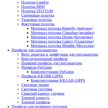
Полотна LumFer
Полотна MSD
Полотна TEQTUM
Сатиновые полотна
Тканевые полотна
Фактурные полотна
Материал потолка Butterfly (бабочки)
Материал потолка Chanzhan (мозайка)
Материал потолка Dream (Кружочки)
Материал потолка Galaxy (Галактика)
Материал потолка Metallik (Металлик)
Профили для гипсокартона
Вент. решетки и диффузоры для гипсокартона
Конструкционный профиль
Парящий профиль для гипсокартона
Профили FerGipps
Комплектующие FerGipps
Профили KRABB GIPPS
Комплектующие KRAAB GIPPS
Световые линии
Световые системы
Скрытый карниз, гардина
Теневой плинтус
Теневой профиль
Профили для натяжных потолков