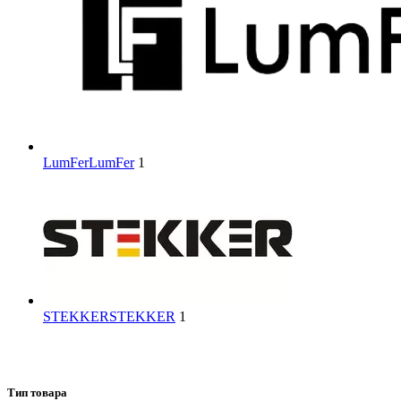
LumFer
LumFer
1
STEKKER
STEKKER
1
Тип товара