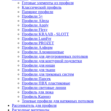
Готовые элементы из профиля
Классический профиль
Парящие профили
Профили 5+
Профили Alteza
Профили Apply
Профили Flexy
Профили KRAAB - SLOTT
Профили LumFer
Профили PROZET
Профили Алформ
Профили Алюминиевые
Профили для двухуровневых потолков
Профили для контурной подсветки
Профили для ниши
Профили для ткани
Профили для трековых систем
Профили Парсек
Профили ПВХ пластиковые
Профили световые линии
Профиль для люка
Профиль Карниз
Теневые профили для натяжных потолков
Рассеиватель для профиля
Расходные материалы