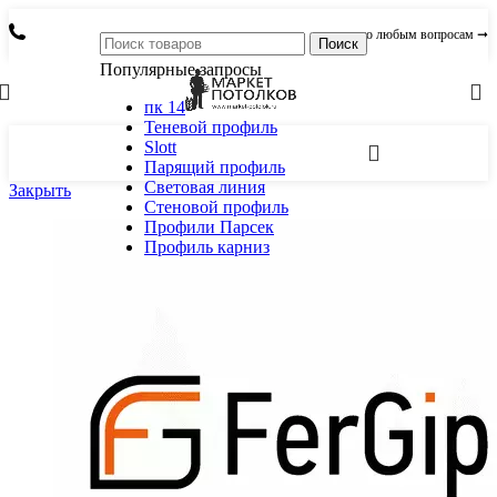
по любым вопросам ➞
Поиск
Популярные запросы
пк 14
Теневой профиль
Slott
Парящий профиль
Световая линия
Закрыть
Стеновой профиль
Профили Парсек
Профиль карниз