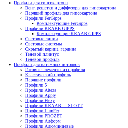
Профили для гипсокартона
Вент. решетки и диффузоры для гипсокартона
Парящий профиль для гипсокартона
Профили FerGipps
Комплектующие FerGipps
Профили KRABB GIPPS
Комплектующие KRAAB GIPPS
Световые линии
Световые системы
Скрытый карниз, гардина
Теневой плинтус
Теневой профиль
Профили для натяжных потолков
Готовые элементы из профиля
Классический профиль
Парящие профили
Профили 5+
Профили Alteza
Профили Apply
Профили Flexy
Профили KRAAB — SLOTT
Профили LumFer
Профили PROZET
Профили Алформ
Профили Алюминиевые