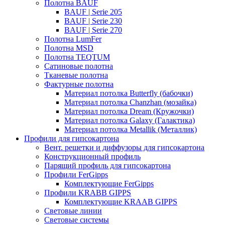
Полотна BAUF
BAUF | Serie 205
BAUF | Serie 230
BAUF | Serie 270
Полотна LumFer
Полотна MSD
Полотна TEQTUM
Сатиновые полотна
Тканевые полотна
Фактурные полотна
Материал потолка Butterfly (бабочки)
Материал потолка Chanzhan (мозайка)
Материал потолка Dream (Кружочки)
Материал потолка Galaxy (Галактика)
Материал потолка Metallik (Металлик)
Профили для гипсокартона
Вент. решетки и диффузоры для гипсокартона
Конструкционный профиль
Парящий профиль для гипсокартона
Профили FerGipps
Комплектующие FerGipps
Профили KRABB GIPPS
Комплектующие KRAAB GIPPS
Световые линии
Световые системы