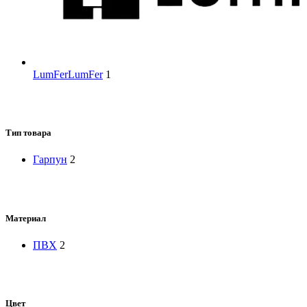
LumFer
LumFer
1
Тип товара
Гарпун
2
Материал
ПВХ
2
Цвет