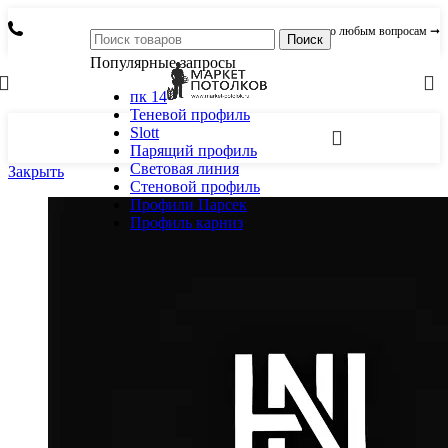
по любым вопросам ➞
Поиск
Популярные запросы
пк 14
Теневой профиль
Slott
Парящий профиль
Световая линия
Закрыть
Стеновой профиль
Профили Парсек
Профиль карниз