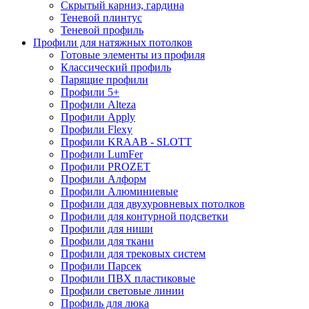
Скрытый карниз, гардина
Теневой плинтус
Теневой профиль
Профили для натяжных потолков
Готовые элементы из профиля
Классический профиль
Парящие профили
Профили 5+
Профили Alteza
Профили Apply
Профили Flexy
Профили KRAAB - SLOTT
Профили LumFer
Профили PROZET
Профили Алформ
Профили Алюминиевые
Профили для двухуровневых потолков
Профили для контурной подсветки
Профили для ниши
Профили для ткани
Профили для трековых систем
Профили Парсек
Профили ПВХ пластиковые
Профили световые линии
Профиль для люка