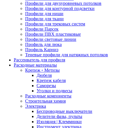
Профили для двухуровневых потолков
Профили для контурной подсветки
Профили для ниши
Профили для ткани
Профили для трековых систем
Профили Парсек
Профили ПВХ пластиковые
Профили световые линии
Профиль для люка
Профиль Карниз
Теневые профили для натяжных потолков
Рассеиватель для профиля
Расходные материалы
Крепеж ◦ Метизы
Дюбеля
Крепеж кабеля
Саморезы
Уголки и подвесы
Расходные компоненты
Строительная химия
Электрика
Беспроводные выключатели
Делители фазы, пульты
Изоляция | Клеммники
Инструмент электрика