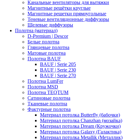
Канальные вентиляторы для вытяжки
Магнитные решётки круглые
Магнитные решетки прямоугольные
Теневые вентиляционные диффузоры
Щелевые диффузоры
Полотна (материал)
D-Premium | Descor
Белые полотна
Глянцевые полотна
Матовые полотна
Полотна BAUF
BAUF | Serie 205
BAUF | Serie 230
BAUF | Serie 270
Полотна LumFer
Полотна MSD
Полотна TEQTUM
Сатиновые полотна
Тканевые полотна
Фактурные полотна
Материал потолка Butterfly (бабочки)
Материал потолка Chanzhan (мозайка)
Материал потолка Dream (Кружочки)
Материал потолка Galaxy (Галактика)
Материал потолка Metallik (Металлик)