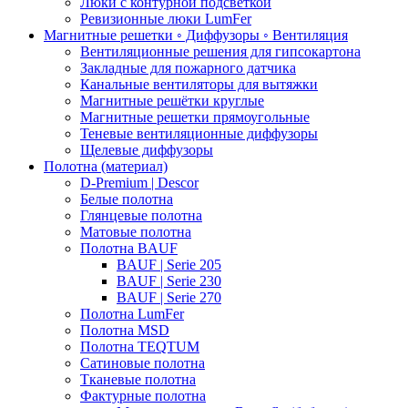
Люки с контурной подсветкой
Ревизионные люки LumFer
Магнитные решетки ◦ Диффузоры ◦ Вентиляция
Вентиляционные решения для гипсокартона
Закладные для пожарного датчика
Канальные вентиляторы для вытяжки
Магнитные решётки круглые
Магнитные решетки прямоугольные
Теневые вентиляционные диффузоры
Щелевые диффузоры
Полотна (материал)
D-Premium | Descor
Белые полотна
Глянцевые полотна
Матовые полотна
Полотна BAUF
BAUF | Serie 205
BAUF | Serie 230
BAUF | Serie 270
Полотна LumFer
Полотна MSD
Полотна TEQTUM
Сатиновые полотна
Тканевые полотна
Фактурные полотна