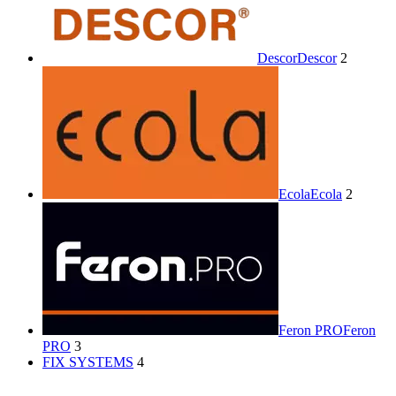
Descor
Descor
2
Ecola
Ecola
2
Feron PRO
Feron
PRO
3
FIX SYSTEMS
4