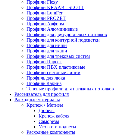
Профили Flexy
Профили KRAAB - SLOTT
Профили LumFer
Профили PROZET
Профили Алформ
Профили Алюминиевые
Профили для двухуровневых потолков
Профили для контурной подсветки
Профили для ниши
Профили для ткани
Профили для трековых систем
Профили Парсек
Профили ПВХ пластиковые
Профили световые линии
Профиль для люка
Профиль Карниз
Теневые профили для натяжных потолков
Рассеиватель для профиля
Расходные материалы
Крепеж ◦ Метизы
Дюбеля
Крепеж кабеля
Саморезы
Уголки и подвесы
Расходные компоненты