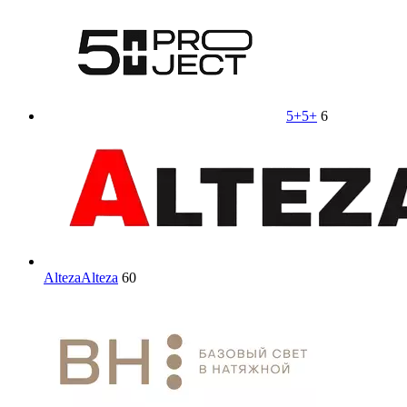
5+
5+
6
Alteza
Alteza
60