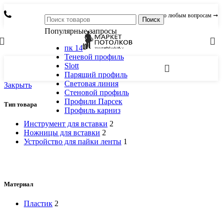
по любым вопросам ➞
Поиск
Популярные запросы
пк 14
Теневой профиль
Slott
Парящий профиль
Световая линия
Закрыть
Стеновой профиль
Профили Парсек
Тип товара
Профиль карниз
Инструмент для вставки
2
Ножницы для вставки
2
Устройство для пайки ленты
1
Материал
Пластик
2