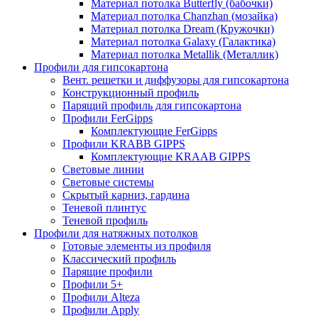
Материал потолка Butterfly (бабочки)
Материал потолка Chanzhan (мозайка)
Материал потолка Dream (Кружочки)
Материал потолка Galaxy (Галактика)
Материал потолка Metallik (Металлик)
Профили для гипсокартона
Вент. решетки и диффузоры для гипсокартона
Конструкционный профиль
Парящий профиль для гипсокартона
Профили FerGipps
Комплектующие FerGipps
Профили KRABB GIPPS
Комплектующие KRAAB GIPPS
Световые линии
Световые системы
Скрытый карниз, гардина
Теневой плинтус
Теневой профиль
Профили для натяжных потолков
Готовые элементы из профиля
Классический профиль
Парящие профили
Профили 5+
Профили Alteza
Профили Apply