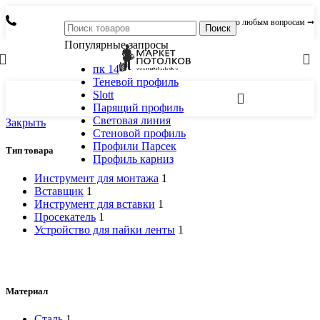
по любым вопросам ➞
Поиск
Популярные запросы
пк 14
Теневой профиль
Slott
Парящий профиль
Световая линия
Закрыть
Стеновой профиль
Профили Парсек
Тип товара
Профиль карниз
Инструмент для монтажа
1
Вставщик
1
Инструмент для вставки
1
Просекатель
1
Устройство для пайки ленты
1
Материал
Сталь
1