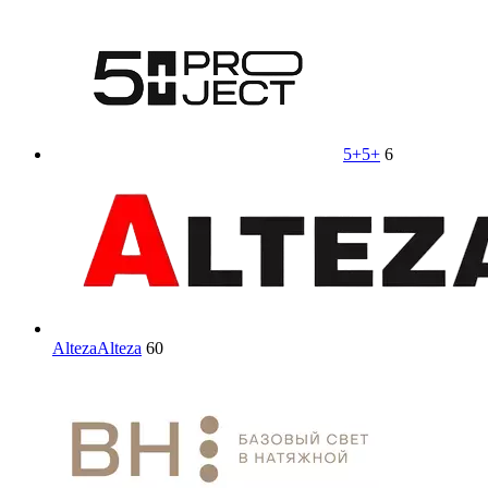
5+
5+
6
Alteza
Alteza
60