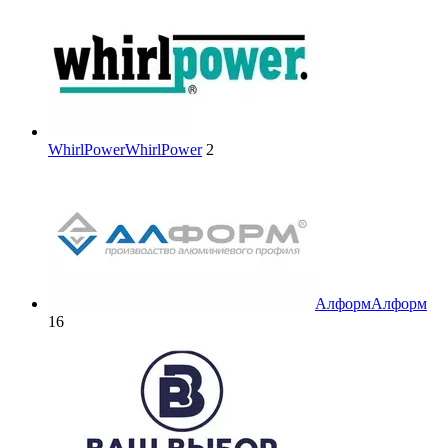
WhirlPower
WhirlPower
2
Алформ
Алформ
16