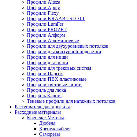
Профили Alteza
Профили Apply
Профили Flexy
Профили KRAAB - SLOTT
Профили LumFer
Профили PROZET
Профили Алформ
Профили Алюминиевые
Профили для двухуровневых потолков
Профили для контурной подсветки
Профили для ниши
Профили для ткани
Профили для трековых систем
Профили Парсек
Профили ПВХ пластиковые
Профили световые линии
Профиль для люка
Профиль Карниз
Теневые профили для натяжных потолков
Рассеиватель для профиля
Расходные материалы
Крепеж ◦ Метизы
Дюбеля
Крепеж кабеля
Саморезы