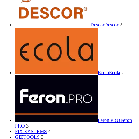
Descor
Descor
2
Ecola
Ecola
2
Feron PRO
Feron
PRO
3
FIX SYSTEMS
4
GIZTOOLS
3