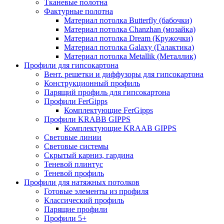
Тканевые полотна
Фактурные полотна
Материал потолка Butterfly (бабочки)
Материал потолка Chanzhan (мозайка)
Материал потолка Dream (Кружочки)
Материал потолка Galaxy (Галактика)
Материал потолка Metallik (Металлик)
Профили для гипсокартона
Вент. решетки и диффузоры для гипсокартона
Конструкционный профиль
Парящий профиль для гипсокартона
Профили FerGipps
Комплектующие FerGipps
Профили KRABB GIPPS
Комплектующие KRAAB GIPPS
Световые линии
Световые системы
Скрытый карниз, гардина
Теневой плинтус
Теневой профиль
Профили для натяжных потолков
Готовые элементы из профиля
Классический профиль
Парящие профили
Профили 5+