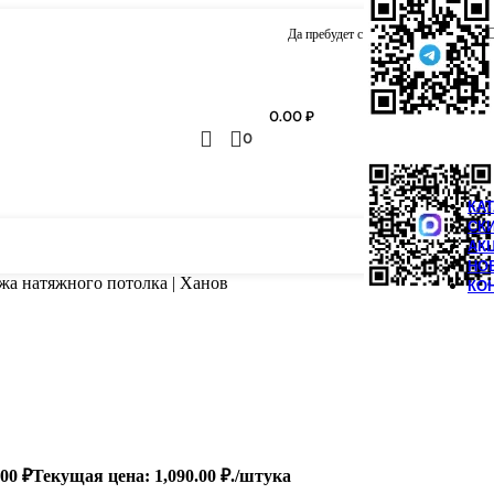
Да пребудет с вами сила натяжения!
0.00
₽
0
КА
СК
АК
НО
жа натяжного потолка | Ханов
КО
.00
₽
Текущая цена: 1,090.00 ₽.
/штука