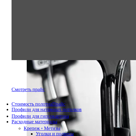
Смотреть прайс
Стоимость полотна
Прайс
Профили для натяжных потолков
Профили для гипсокартона
Расходные материалы
Крепеж ◦ Метизы
Уголки и подвесы