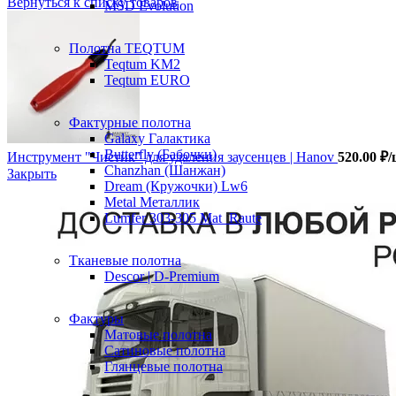
Вернуться к списку товаров
MSD Evolution
Полотна TEQTUM
Teqtum KM2
Teqtum EURO
Фактурные полотна
Galaxy Галактика
Butterfly (Бабочки)
Инструмент "Чистик" для удаления заусенцев | Hanov
520.00
₽
/
Chanzhan (Шанжан)
Закрыть
Dream (Кружочки) Lw6
Metal Металлик
Lumfer 303-305 Mat_Raute
Тканевые полотна
Descor | D-Premium
Фактуры
Матовые полотна
Сатиновые полотна
Глянцевые полотна