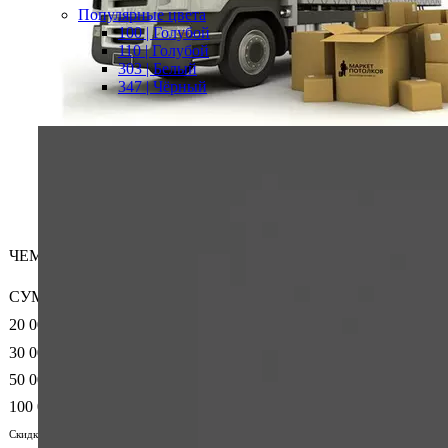
Популярные цвета
100 | Голубой
110 | Голубой
303 | Белый
347 | Чёрный
ЧЕМ БОЛЬШЕ — ТЕМ ВЫГОДНЕЕ!
СУММА ЗАКАЗА
20 000
30 000
50 000
100 000
Скидку выставляет менеджер индивидуально в счете, для получения подарка напишите о