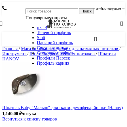
по любым вопросам ➞
Поиск
Популярные запросы
пк 14
Теневой профиль
Slott
Парящий профиль
Световая линия
Главная
/
Магазин комплектующих для натяжных потолков
/
Стеновой профиль
Инструмент
/
Шпатели для натяжных потолков
/
Шпатели
Профили Парсек
HANOV
Профиль карниз
Шпатель Baby "Малыш" для ткани, демпфера, йошки (Hanov)
1,140.00
₽
/штука
Вернуться к списку товаров