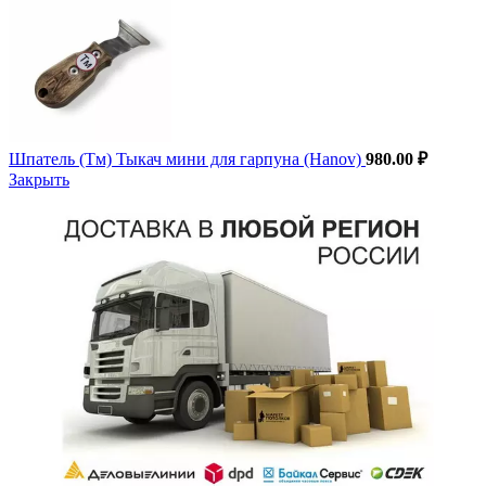
Шпатель (Тм) Тыкач мини для гарпуна (Hanov)
980.00
₽
Закрыть