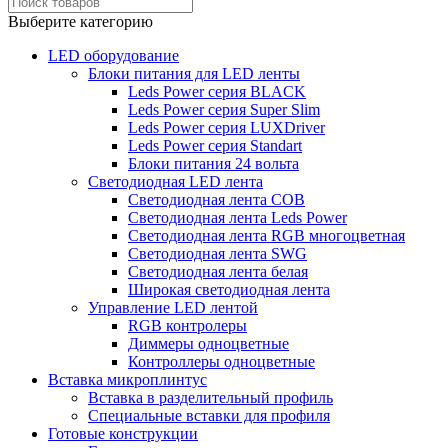
Выберите категорию
LED оборудование
Блоки питания для LED ленты
Leds Power cерия BLACK
Leds Power cерия Super Slim
Leds Power серия LUXDriver
Leds Power серия Standart
Блоки питания 24 вольта
Светодиодная LED лента
Светодиодная лента COB
Светодиодная лента Leds Power
Светодиодная лента RGB многоцветная
Светодиодная лента SWG
Светодиодная лента белая
Широкая светодиодная лента
Управление LED лентой
RGB контролеры
Диммеры одноцветные
Контроллеры одноцветные
Вставка микроплинтус
Вставка в разделительный профиль
Специальные вставки для профиля
Готовые конструкции