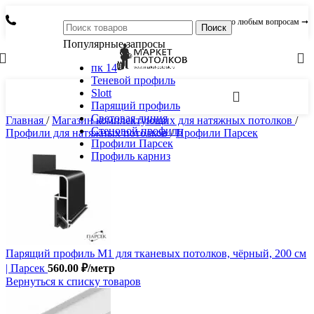
по любым вопросам ➞
Поиск
Популярные запросы
пк 14
Теневой профиль
Slott
Парящий профиль
Световая линия
Главная
/
Магазин комплектующих для натяжных потолков
/
Стеновой профиль
Профили для натяжных потолков
/
Профили Парсек
Профили Парсек
Профиль карниз
Парящий профиль М1 для тканевых потолков, чёрный, 200 см
| Парсек
560.00
₽
/метр
Вернуться к списку товаров