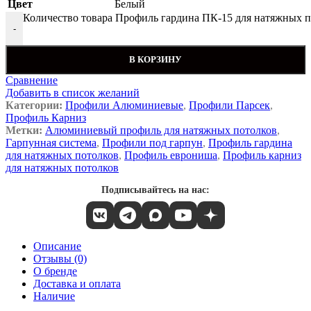
Цвет
Белый
Количество товара Профиль гардина ПК-15 для натяжных по
-
В КОРЗИНУ
Сравнение
Добавить в список желаний
Категории:
Профили Алюминиевые
,
Профили Парсек
,
Профиль Карниз
Метки:
Алюминиевый профиль для натяжных потолков
,
Гарпунная система
,
Профили под гарпун
,
Профиль гардина
для натяжных потолков
,
Профиль еврониша
,
Профиль карниз
для натяжных потолков
Подписывайтесь на нас:
Описание
Отзывы (0)
О бренде
Доставка и оплата
Наличие