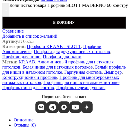
Количество товара Профиль SLOTT MADERNO 60 конструкц
-
В КОРЗИНУ
Сравнение
Добавить в список желаний
Артикул:
66.5.3
Категорий:
Профили KRAAB - SLOTT
,
Профили
Алюминиевые
,
Профили для двухуровневых потолков
,
Профили для ниши
,
Профили для ткани
Метки:
KRAAB
,
Алюминиевый профиль для натяжных
потолков
,
Белая ниша для натяжных потолков
,
Белый профиль
для ниши в натяжном потолке
,
Гарпунная система
,
Демпфер
,
Конструкционный профиль
,
Профиль для многоуровневых
натяжных потолков
,
Профиль для ниш в натяжном потолке
,
Профиль ниша для спотов
,
Профиль переход уровня
Подписывайтесь на нас:
Описание
Отзывы (0)