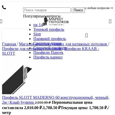
по любым вопросам ➞
Поиск
Популярные запросы
пк 14
Теневой профиль
Slott
Парящий профиль
Световая линия
Главная
/
Магазин комплектующих для натяжных потолков
/
Стеновой профиль
Профили для натяжных потолков
/
Профили KRAAB -
Профили Парсек
SLOTT
Профиль карниз
Профиль SLOTT MADERNO 60 конструкционный, черный,
2м | Kraab Systems
Первоначальная цена
2,010.00
₽
составляла 2,010.00 ₽.
1,708.50
₽
Текущая цена: 1,708.50 ₽.
/
метр