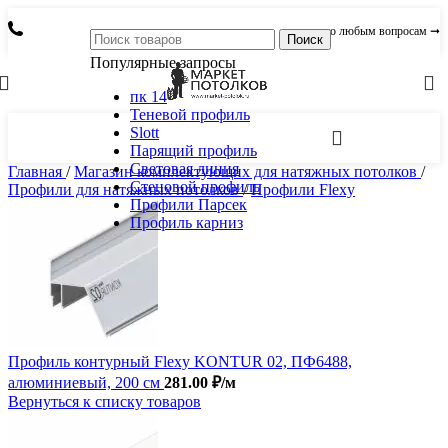
по любым вопросам ➞
Поиск
Популярные запросы
пк 14
Теневой профиль
Slott
Парящий профиль
Световая линия
Главная
/
Магазин комплектующих для натяжных потолков
/
Стеновой профиль
Профили для натяжных потолков
/
Профили Flexy
Профили Парсек
Профиль карниз
Профиль контурный Flexy KONTUR 02, ПФ6488,
алюминиевый, 200 см
281.00
₽
/м
Вернуться к списку товаров