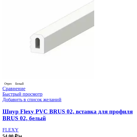
Отрез
Белый
Сравнение
Быстрый просмотр
Добавить в список желаний
Шнур Flexy PVC BRUS 02, вставка для профиля
BRUS 02, белый
FLEXY
54.00
₽
/м