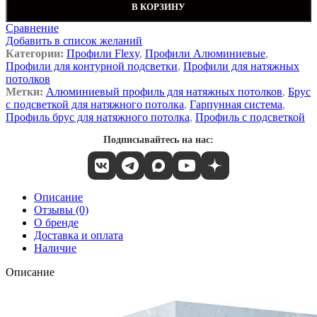
В КОРЗИНУ
Сравнение
Добавить в список желаний
Категории:
Профили Flexy
,
Профили Алюминиевые
,
Профили для контурной подсветки
,
Профили для натяжных
потолков
Метки:
Алюминиевый профиль для натяжных потолков
,
Брус
с подсветкой для натяжного потолка
,
Гарпунная система
,
Профиль брус для натяжного потолка
,
Профиль с подсветкой
Подписывайтесь на нас:
Описание
Отзывы (0)
О бренде
Доставка и оплата
Наличие
Описание