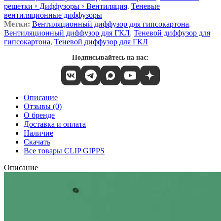
решетки ◦ Диффузоры ◦ Вентиляция
,
Теневые
вентиляционные диффузоры
Метки:
Вентиляционный диффузор для гипсокартона
,
Вентиляционный диффузор для ГКЛ
,
Теневой диффузор для
гипсокартона
,
Теневой диффузор для ГКЛ
Подписывайтесь на нас:
Описание
Отзывы (0)
О бренде
Доставка и оплата
Наличие
Скачать
Все товары CLIP GIPPS
Описание