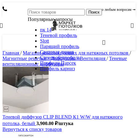
по любым вопросам ➞
Поиск
Популярные запросы
пк 14
Теневой профиль
Slott
Парящий профиль
Световая линия
Главная
/
Магазин комплектующих для натяжных потолков
/
Стеновой профиль
Магнитные решетки ◦ Диффузоры ◦ Вентиляция
/
Теневые
Профили Парсек
вентиляционные диффузоры
Профиль карниз
Теневой диффузор CLIP BLEND К1 W/W для натяжного
потолка, белый
3,900.00
₽
/штука
Вернуться к списку товаров