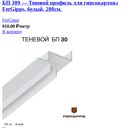
БП 309 — Теневой профиль для гипсокартона
FerGipps, белый, 200см.
FerGipps
810.00
₽
/метр
В корзину
200 см
Белый