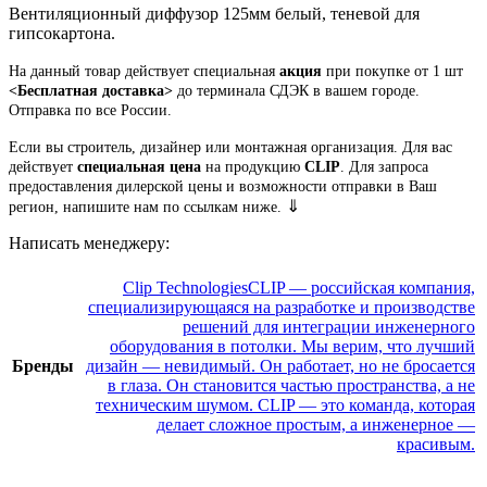
Вентиляционный диффузор 125мм белый, теневой для
гипсокартона.
На данный товар действует специальная
акция
при покупке от 1 шт
<Бесплатная доставка>
до терминала СДЭК в вашем городе.
Отправка по все Росcии.
Если вы строитель, дизайнер или монтажная организация. Для вас
действует
специальная цена
на продукцию
CLIP
. Для запроса
предоставления дилерской цены и возможности отправки в Ваш
⇓
регион, напишите нам по ссылкам ниже.
Написать менеджеру:
Clip Technologies
CLIP — российская компания,
специализирующаяся на разработке и производстве
решений для интеграции инженерного
оборудования в потолки. Мы верим, что лучший
Бренды
дизайн — невидимый. Он работает, но не бросается
в глаза. Он становится частью пространства, а не
техническим шумом. CLIP — это команда, которая
делает сложное простым, а инженерное —
красивым.