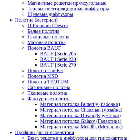
Магнитные решетки прямоугольные
Теневые вентиляционные диффузоры
Щелевые диффузоры
Полотна (материал)
D-Premium | Descor
Белые полотна
Глянцевые полотна
Матовые полотна
Полотна BAUF
BAUF | Serie 205
BAUF | Serie 230
BAUF | Serie 270
Полотна LumFer
Полотна MSD
Полотна TEQTUM
Сатиновые полотна
Тканевые полотна
Фактурные полотна
Материал потолка Butterfly (бабочки)
Материал потолка Chanzhan (мозайка)
Материал потолка Dream (Кружочки)
Материал потолка Galaxy (Галактика)
Материал потолка Metallik (Металлик)
Профили для гипсокартона
Вент. решетки и диффузоры для гипсокартона