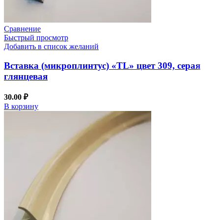
Сравнение
Быстрый просмотр
Добавить в список желаний
Вставка (микроплинтус) «TL» цвет 309, серая
глянцевая
30.00
₽
В корзину