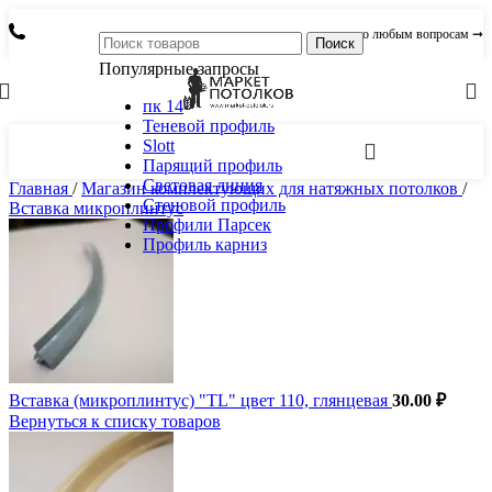
по любым вопросам ➞
Поиск
Популярные запросы
пк 14
Теневой профиль
Slott
Парящий профиль
Световая линия
Главная
/
Магазин комплектующих для натяжных потолков
/
Стеновой профиль
Вставка микроплинтус
Профили Парсек
Профиль карниз
Вставка (микроплинтус) "TL" цвет 110, глянцевая
30.00
₽
Вернуться к списку товаров