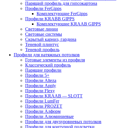
Парящий профиль для гипсокартона
Профили FerGipps
Комплектующие FerGipps
Профили KRABB GIPPS
Комплектующие KRAAB GIPPS
Световые линии
Световые системы
Скрытый карниз, гардина
Теневой плинтус
Теневой профиль
Профили для натяжных потолков
Готовые элементы из профиля
Классический профиль
Парящие профили
Профили 5+
Профили Alteza
Профили Apply
Профили Flexy
Профили KRAAB — SLOTT
Профили LumFer
Профили PROZET
Профили Алформ
Профили Алюминиевые
Профили для двухуровневых потолков
Профили для контурной подсветки