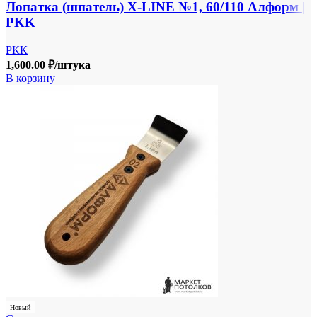
Лопатка (шпатель) X-LINE №1, 60/110 Алформ |
PKK
РКК
1,600.00
₽
/штука
В корзину
Новый