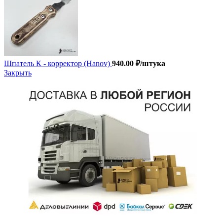
Шпатель К - корректор (Hanov)
940.00
₽
/штука
Закрыть