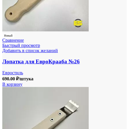
Новый
Сравнение
Быстрый просмотр
Добавить в список желаний
Лопатка для ЕвроКрааба №26
Евростиль
690.00
₽
/штука
В корзину