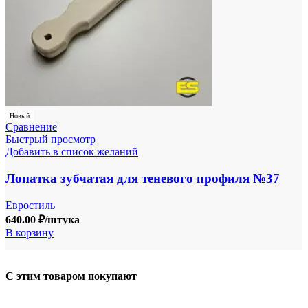
Новый
Сравнение
Быстрый просмотр
Добавить в список желаний
Лопатка зубчатая для теневого профиля №37
Евростиль
640.00
₽
/штука
В корзину
С этим товаром покупают