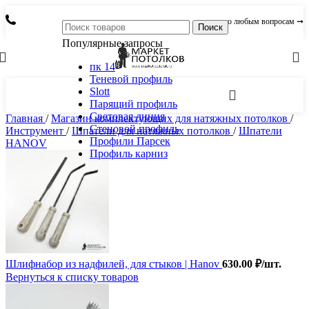
по любым вопросам ➞
Поиск
Популярные запросы
пк 14
Теневой профиль
Slott
Парящий профиль
Световая линия
Главная
/
Магазин комплектующих для натяжных потолков
/
Стеновой профиль
Инструмент
/
Шпатели для натяжных потолков
/
Шпатели
Профили Парсек
HANOV
Профиль карниз
Шлифнабор из надфилей, для стыков | Hanov
630.00
₽
/шт.
Вернуться к списку товаров