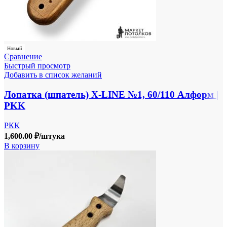
Новый
Сравнение
Быстрый просмотр
Добавить в список желаний
Лопатка (шпатель) X-LINE №1, 60/110 Алформ |
PKK
РКК
1,600.00
₽
/штука
В корзину