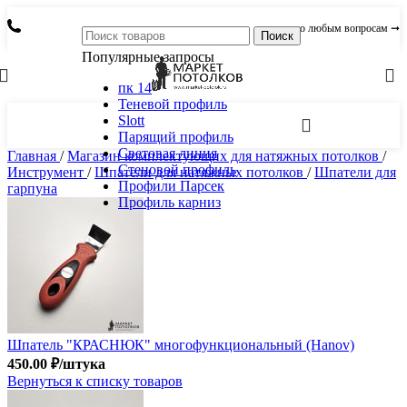
по любым вопросам ➞
Поиск
Популярные запросы
пк 14
Теневой профиль
Slott
Парящий профиль
Световая линия
Главная
/
Магазин комплектующих для натяжных потолков
/
Стеновой профиль
Инструмент
/
Шпатели для натяжных потолков
/
Шпатели для
Профили Парсек
гарпуна
Профиль карниз
Шпатель "КРАСНЮК" многофункциональный (Hanov)
450.00
₽
/штука
Вернуться к списку товаров