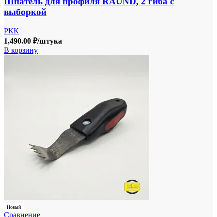
Шпатель для профиля RAUND, 2 гиба с
выборкой
РКК
1,490.00
₽
/штука
В корзину
Новый
Сравнение