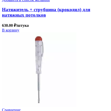
Натяжитель + струбцина (крокодил) для
натяжных потолков
630.00
₽
/штука
В корзину
Сравнение