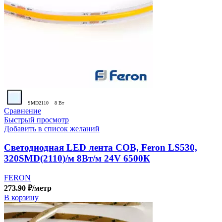
SMD2110
8 Вт
Сравнение
Быстрый просмотр
Добавить в список желаний
Светодиодная LED лента COB, Feron LS530,
320SMD(2110)/м 8Вт/м 24V 6500К
FERON
273.90
₽
/метр
В корзину