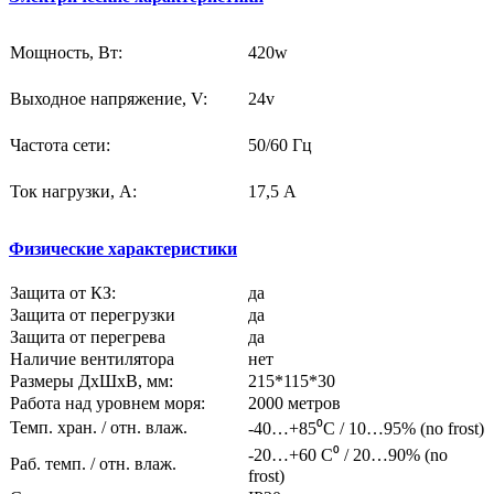
Мощность, Вт:
420w
Выходное напряжение, V:
24v
Частота сети:
50/60 Гц
Ток нагрузки, A:
17,5 А
Физические характеристики
Защита от КЗ:
да
Защита от перегрузки
да
Защита от перегрева
да
Наличие вентилятора
нет
Размеры ДхШхВ, мм:
215*115*30
Работа над уровнем моря:
2000 метров
Темп. хран. / отн. влаж.
-40…+85⁰C / 10…95% (no frost)
-20…+60 С⁰ / 20…90% (no
Раб. темп. / отн. влаж.
frost)