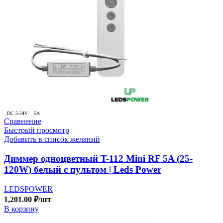
DC 5-24V
5A
Сравнение
Быстрый просмотр
Добавить в список желаний
Диммер одноцветный T-112 Mini RF 5A (25-
120W) белый с пультом | Leds Power
LEDSPOWER
1,201.00
₽
/шт
В корзину