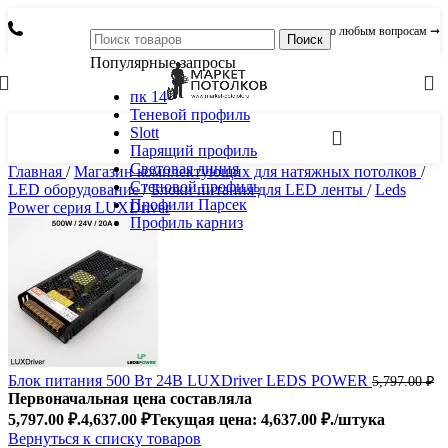
по любым вопросам ➞
Поиск
Популярные запросы
пк 14
Теневой профиль
Slott
Парящий профиль
Световая линия
Главная
/
Магазин комплектующих для натяжных потолков
/
Стеновой профиль
LED оборудование
/
Блоки питания для LED ленты
/
Leds
Профили Парсек
Power серия LUXDriver
Профиль карниз
Блок питания 500 Вт 24В LUXDriver LEDS POWER
5,797.00
₽
Первоначальная цена составляла
5,797.00 ₽.
4,637.00
₽
Текущая цена: 4,637.00 ₽.
/штука
Вернуться к списку товаров