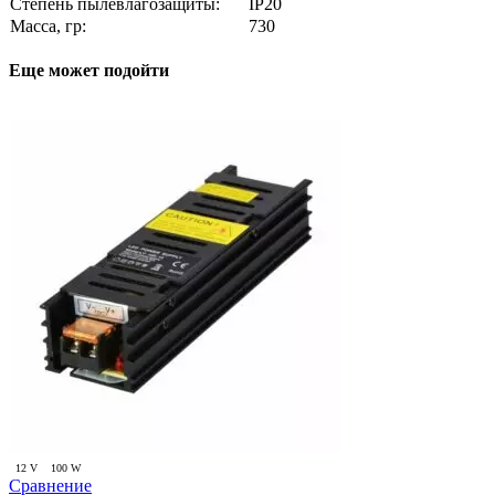
Степень пылевлагозащиты:
IP20
Масса, гр:
730
Еще может подойти
12 V
100 W
Сравнение