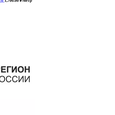
 2м
1,700.00
₽
/метр