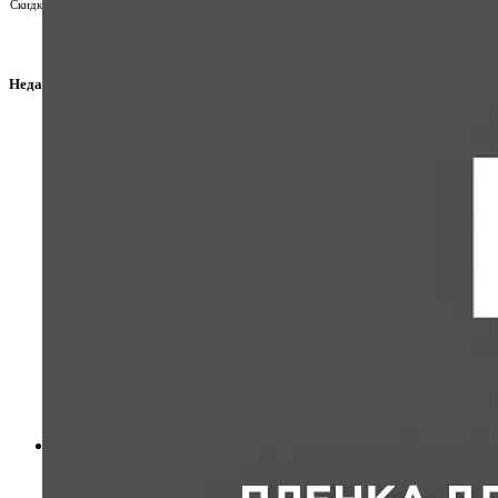
Скидку выставляет менеджер индивидуально в счете, для получения подарка напишите о
Недавно просмотренные товары
Профиль SLOT
2,150.00 ₽.
2,050.00
₽
Текущая цена: 2,050.00 ₽.
/м