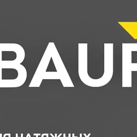
б этом менеджеру компании.
T Intruder для однофазного трека, скрытый фиксатор, черный, 