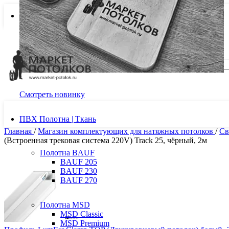
ДОСТАВКА И ОПЛАТА
Комплектующие для натяжных потолков
Новинка! Магнитная решетка для б
Смотреть новинку
ПВХ Полотна | Ткань
Главная
/
Магазин комплектующих для натяжных потолков
/
Св
(Встроенная трековая система 220V) Track 25, чёрный, 2м
Полотна BAUF
BAUF 205
BAUF 230
BAUF 270
Полотна MSD
MSD Classic
MSD Premium