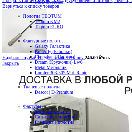
Профиль LumFer Clamp TOP (Двухуровневый потолок) белый,
MSD Evolution
Вернуться к списку товаров
Полотна TEQTUM
Teqtum KM2
Teqtum EURO
Фактурные полотна
Galaxy Галактика
Butterfly (Бабочки)
Chanzhan (Шанжан)
Надфиль гнутый НГ, для стыков | Hanov
240.00
₽
/шт.
Dream (Кружочки) Lw6
Закрыть
Metal Металлик
Lumfer 303-305 Mat_Raute
Тканевые полотна
Descor | D-Premium
Фактуры
Матовые полотна
Сатиновые полотна
Глянцевые полотна