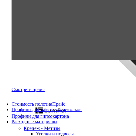
Смотреть прайс
Стоимость полотна
Прайс
Профили для натяжных потолков
Профили для гипсокартона
Расходные материалы
Крепеж ◦ Метизы
Уголки и подвесы