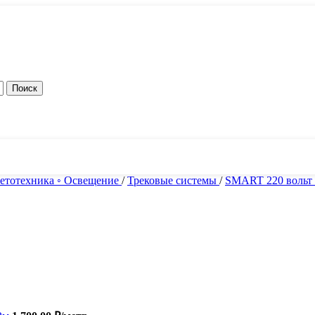
Поиск
локи питания
етотехника ◦ Освещение
/
Трековые системы
/
SMART 220 вольт