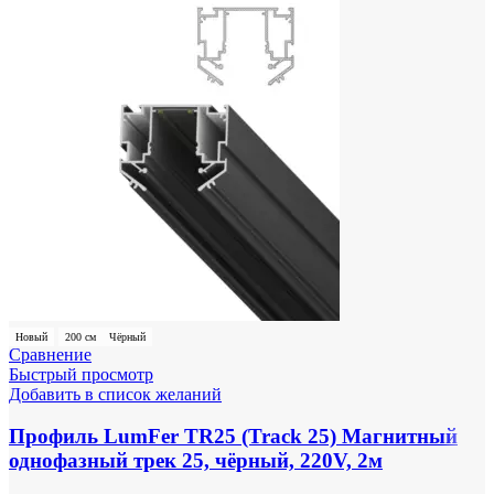
Новый
200 см
Чёрный
Сравнение
Быстрый просмотр
Добавить в список желаний
Профиль LumFer TR25 (Track 25) Магнитный
однофазный трек 25, чёрный, 220V, 2м