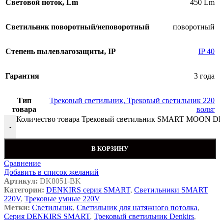
Световой поток, Lm
450 Lm
Светильник поворотный/неповоротный
поворотный
Cтепень пылевлагозащиты, IP
IP 40
Гарантия
3 года
Тип
Трековый светильник
,
Трековый светильник 220
товара
вольт
Количество товара Трековый светильник SMART MOON D
-
В КОРЗИНУ
Сравнение
Добавить в список желаний
Артикул:
DK8051-BK
Категории:
DENKIRS серия SMART
,
Светильники SMART
220V
,
Трековые умные 220V
Метки:
Светильник
,
Светильник для натяжного потолка
,
Серия DENKIRS SMART
,
Трековый светильник Denkirs
,