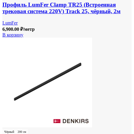
Профиль LumFer Clamp TR25 (Встроенная
трековая система 220V) Track 25, чёрный, 2м
LumFer
6,900.00
₽
/метр
В корзину
Чёрный
200 см