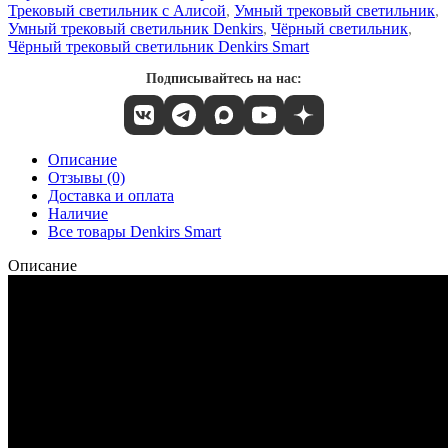
Трековый светильник с Алисой
,
Умный трековый светильник
,
Умный трековый светильник Denkirs
,
Чёрный светильник
,
Чёрный трековый светильник Denkirs Smart
Подписывайтесь на нас:
Описание
Отзывы (0)
Доставка и оплата
Наличие
Все товары Denkirs Smart
Описание