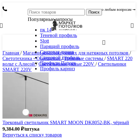
по любым вопросам ➞
Поиск
Популярные запросы
пк 14
Теневой профиль
Slott
Парящий профиль
Световая линия
Главная
/
Магазин комплектующих для натяжных потолков
/
Стеновой профиль
Светотехника ◦ Освещение
/
Трековые системы
/
SMART 220
Профили Парсек
вольт c Алисой
/
Светильники умные 220V
/
Светильники
Профиль карниз
SMART 220V
Трековый светильник SMART MOON DK8052-BK, чёрный
9,384.00
₽
/штука
Вернуться к списку товаров