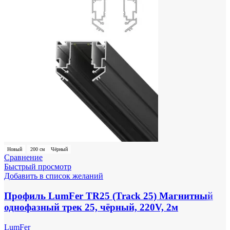
Новый
200 см
Чёрный
Сравнение
Быстрый просмотр
Добавить в список желаний
Профиль LumFer TR25 (Track 25) Магнитный
однофазный трек 25, чёрный, 220V, 2м
LumFer