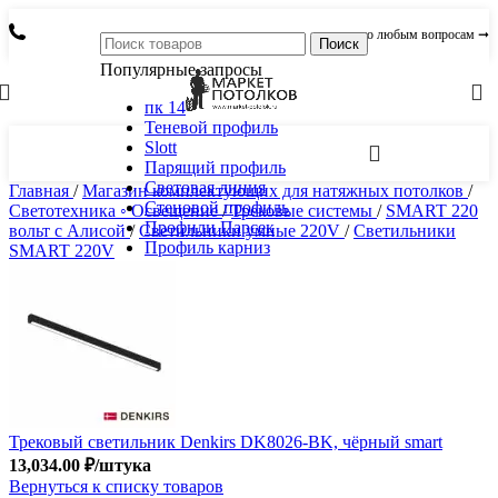
по любым вопросам ➞
Поиск
Популярные запросы
пк 14
Теневой профиль
Slott
Парящий профиль
Световая линия
Главная
/
Магазин комплектующих для натяжных потолков
/
Стеновой профиль
Светотехника ◦ Освещение
/
Трековые системы
/
SMART 220
Профили Парсек
вольт c Алисой
/
Светильники умные 220V
/
Светильники
Профиль карниз
SMART 220V
Трековый светильник Denkirs DK8026-BK, чёрный smart
13,034.00
₽
/штука
Вернуться к списку товаров