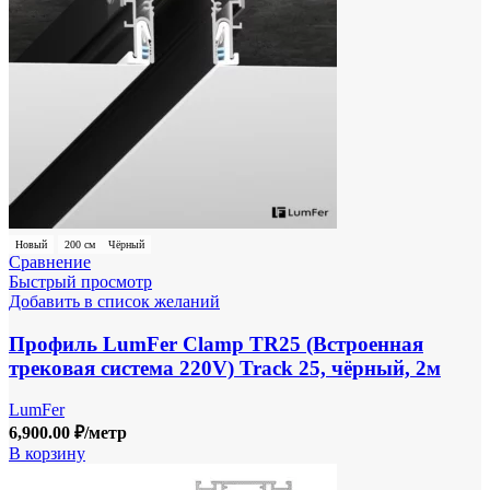
Новый
200 см
Чёрный
Сравнение
Быстрый просмотр
Добавить в список желаний
Профиль LumFer Clamp TR25 (Встроенная
трековая система 220V) Track 25, чёрный, 2м
LumFer
6,900.00
₽
/метр
В корзину