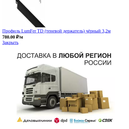
Профиль LumFer TD (теневой держатель) чёрный 3,2м
780.00
₽
/м
Закрыть