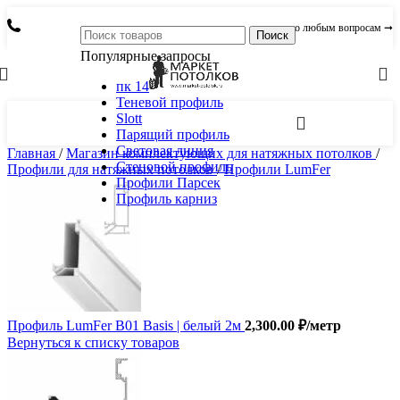
по любым вопросам ➞
Поиск
Популярные запросы
пк 14
Теневой профиль
Slott
Парящий профиль
Световая линия
Главная
/
Магазин комплектующих для натяжных потолков
/
Стеновой профиль
Профили для натяжных потолков
/
Профили LumFer
Профили Парсек
Профиль карниз
Профиль LumFer B01 Basis | белый 2м
2,300.00
₽
/метр
Вернуться к списку товаров