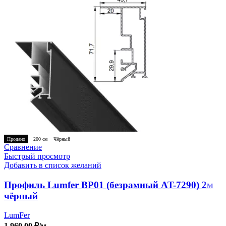
Продано
200 см
Чёрный
Сравнение
Быстрый просмотр
Добавить в список желаний
Профиль Lumfer BP01 (безрамный AT-7290) 2м
чёрный
LumFer
1,960.00
₽
/м