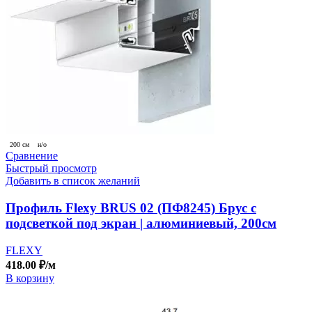
200 см
н/о
Сравнение
Быстрый просмотр
Добавить в список желаний
Профиль Flexy BRUS 02 (ПФ8245) Брус с
подсветкой под экран | алюминиевый, 200см
FLEXY
418.00
₽
/м
В корзину