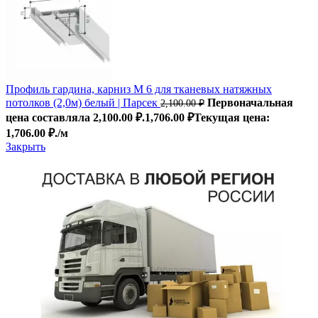
Профиль гардина, карниз М 6 для тканевых натяжных
потолков (2,0м) белый | Парсек
Первоначальная
2,100.00
₽
цена составляла 2,100.00 ₽.
1,706.00
₽
Текущая цена:
1,706.00 ₽.
/м
Закрыть