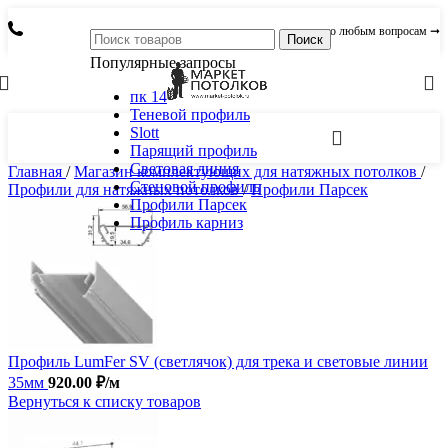
по любым вопросам ➞
Поиск
Популярные запросы
пк 14
Теневой профиль
Slott
Парящий профиль
Световая линия
Главная
/
Магазин комплектующих для натяжных потолков
/
Стеновой профиль
Профили для натяжных потолков
/
Профили Парсек
Профили Парсек
Профиль карниз
Профиль LumFer SV (светлячок) для трека и световые линии
35мм
920.00
₽
/м
Вернуться к списку товаров