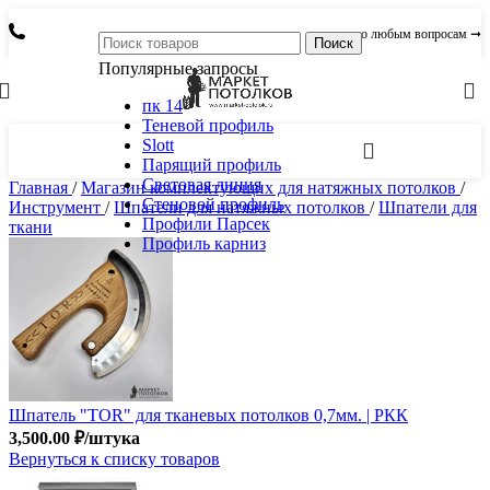
по любым вопросам ➞
Поиск
Популярные запросы
пк 14
Теневой профиль
Slott
Парящий профиль
Световая линия
Главная
/
Магазин комплектующих для натяжных потолков
/
Стеновой профиль
Инструмент
/
Шпатели для натяжных потолков
/
Шпатели для
Профили Парсек
ткани
Профиль карниз
Шпатель "TOR" для тканевых потолков 0,7мм. | РКК
3,500.00
₽
/штука
Вернуться к списку товаров