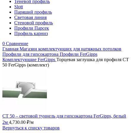
Теневой профиль
Slott
Парящий профиль
Световая линия
Стеновой профиль
Профили Парсек
Профиль карниз
0
Сравнение
Главная
Магазин комплектующих для натяжных потолков
Профили для гипсокартона
Профили FerGipps
Комплектующие FerGipps
Торцевая заглушка для профиля СТ
50 FerGipps (комплект)
СТ 50 – световой туннель для гипсокартона FerGipps, белый
2м
4,730.00
₽
/м
Вернуться к списку товаров