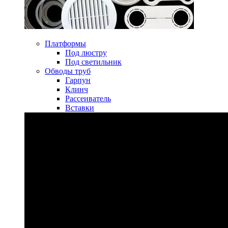
Платформы
Под люстру
Под светильник
Обводы труб
Гарпун
Клинч
Рассеиватель
Вставки