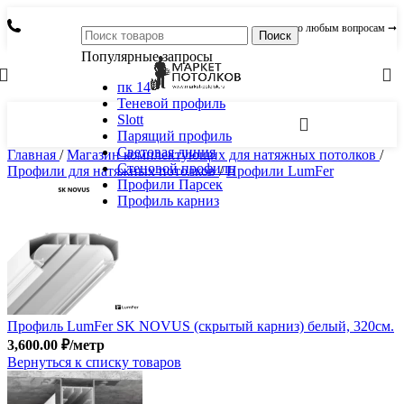
по любым вопросам ➞
Поиск
Популярные запросы
пк 14
Теневой профиль
Slott
Парящий профиль
Световая линия
Главная
/
Магазин комплектующих для натяжных потолков
/
Стеновой профиль
Профили для натяжных потолков
/
Профили LumFer
Профили Парсек
Профиль карниз
Профиль LumFer SK NOVUS (скрытый карниз) белый, 320см.
3,600.00
₽
/метр
Вернуться к списку товаров