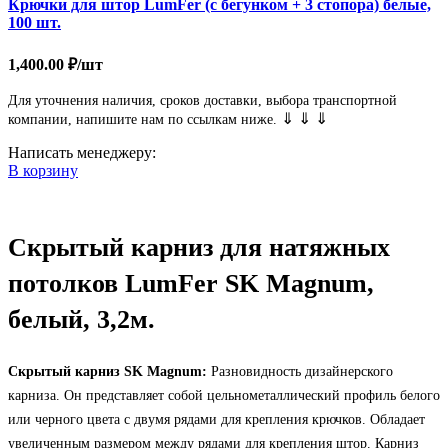
Крючки для штор LumFer (с бегунком + 3 стопора) белые,
100 шт.
1,400.00
₽
/шт
Для уточнения наличия, сроков доставки, выбора транспортной
⇓ ⇓ ⇓
компании, напишите нам по ссылкам ниже.
Написать менеджеру:
В корзину
Скрытый карниз для натяжных
потолков LumFer SK Magnum,
белый, 3,2м.
Скрытый карниз SK Magnum:
Разновидность дизайнерского
карниза. Он представляет собой цельнометаллический профиль белого
или черного цвета с двумя рядами для крепления крючков. Обладает
увеличенным размером между рядами для крепления штор. Карниз