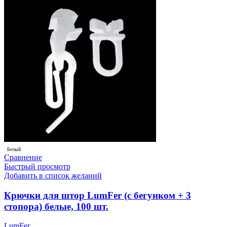
Белый
Сравнение
Быстрый просмотр
Добавить в список желаний
Крючки для штор LumFer (с бегунком + 3
стопора) белые, 100 шт.
LumFer