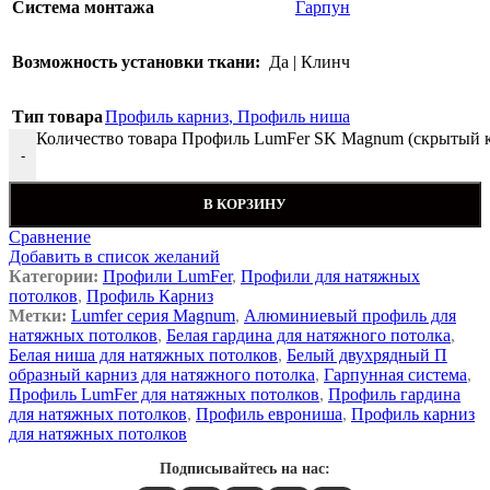
Система монтажа
Гарпун
Возможность установки ткани:
Да | Клинч
Тип товара
Профиль карниз
,
Профиль ниша
Количество товара Профиль LumFer SK Magnum (скрытый к
-
В КОРЗИНУ
Сравнение
Добавить в список желаний
Категории:
Профили LumFer
,
Профили для натяжных
потолков
,
Профиль Карниз
Метки:
Lumfer серия Magnum
,
Алюминиевый профиль для
натяжных потолков
,
Белая гардина для натяжного потолка
,
Белая ниша для натяжных потолков
,
Белый двухрядный П
образный карниз для натяжного потолка
,
Гарпунная система
,
Профиль LumFer для натяжных потолков
,
Профиль гардина
для натяжных потолков
,
Профиль еврониша
,
Профиль карниз
для натяжных потолков
Подписывайтесь на нас: