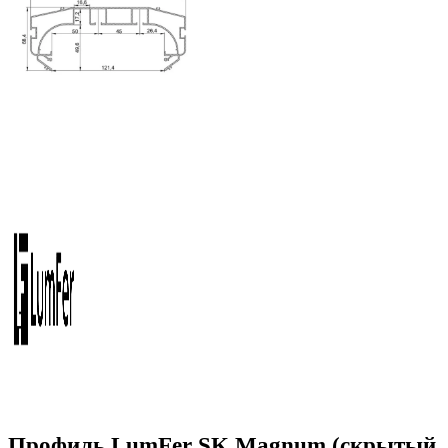
Профиль LumFer SK Magnum (скрытый